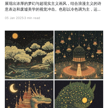
展现出浓厚的梦幻与超现实主义画风，结合浪漫主义的诗
意表达和废墟美学的视觉冲击。色彩以冷色调为主，运用
了丰富的蓝色与灰色层次，通过对比强烈的暖色点缀（如
05 Jan 2025
3 min read
灯光和局部红色），构建了冷暖交织的情感氛围。技法
上，以刮擦、叠加和自然流动的笔触塑造画面质感，营造
出斑驳陈旧的表面效果，仿佛诉说着时间的侵蚀与岁月的
痕迹。构图注重空间层次与叙事性，通过高低错落的建筑
布局、背景中的远景朦胧处理以及透视关系的运用，拉开
了视觉的纵深感。细节设计融入了拟人化和自然元素，例
如、花卉装饰和月亮等，这些元素与建筑和场景交织，赋
予作品神秘而奇幻的情绪。画风整体体现了一种隐喻性的
叙事表达，描绘出人与自然、文明与废墟之间的微妙平
衡，兼具荒凉与希望的情感张力。 应用场景： 1. 奇幻文
学封面：适用于表现神秘、浪漫和梦幻氛围的书籍封面，
吸引读者进入一个超现实的世界。 2. 游戏美术场景：用于
奇幻和废墟题材游戏中的场景设定，增强沉浸感与叙事张
力。 3. 艺术展览作品：可作为超现实主义与浪漫废墟主题
的艺术作品，吸引观众的情感共鸣和思考。 4. 插画与概念
设计：为电影、动画或漫画项目提供带有奇幻与隐喻性的