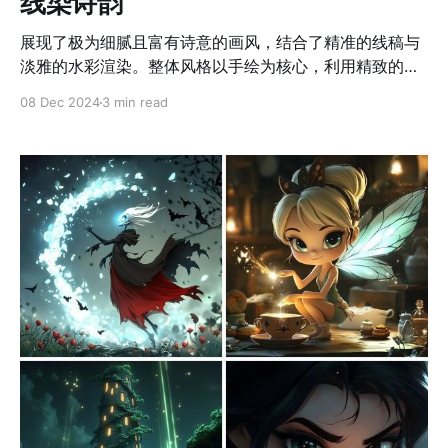
线染诗韵
展现了极为细腻且富有诗意的画风，结合了精准的线稿与
淡雅的水彩渲染。整体风格以手绘为核心，利用精致的线
条勾勒出复杂的细节，如人物的面部特征、服饰纹理、自
08 Dec 2024
3 min read
然元素的层次感等。色彩上，画面采用低饱和度的冷暖色
调对比，注重水彩晕染的柔和过渡，赋予作品一种安静且
梦幻的氛围。构图设计上，每幅作品都展现了强烈的叙事
性，通过前景与背景的对比、光影的层次关系，增强画面
的空间感和故事氛围。比如上方的山间阶梯与月夜场景强
调了自然与建筑的结合，而月亮与花冠少女的画面则通过
细腻的笔触和柔和的渐变色彩，营造出唯美的情感表达。
这种画风极具装饰性，它的插图创作完美融合了叙事性与
艺术美感。 应用场景 1. 高端艺术印刷品设计，包括明信
片、海报和艺术书籍封面。 2. 室内装饰画或壁纸设计，用
于营造文艺气息的空间环境。 3. 生活方式品牌的包装插
画，特别适用于天然、有机产品。 4. 童话故事插图，强化
叙事和情感表达的诗意氛围。 5. 数字艺术平台或广告中用
于体现优雅与清新的主题风格。 prompt： 1. A