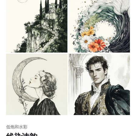
增强纵深感，角色动态与环境紧密结合，带有冒险叙事的
氛围。色彩明快且冷暖对比和谐，蓝天与绿色植被的搭配
带来自然与宁静感，红色或橙色点缀则提升了画面活力。
材质刻画细腻，质感表现真实，生动地增强了角色和场景
的立体感。 适用场景 1. 游戏设计：尤其是适用于RPG、
冒险类游戏的概念艺术或角色设定，场景则可以直接用作
游戏中的背景画面。 2. 插画创作：可用于儿童绘本、幻想
小说插图等，以其温暖和富有细节的画风吸引年轻读者。
3. 动画场景：特别适合制作日式奇幻风格的动画短片或影
视项目的概念画稿。 4. 数字媒体：适用于创意广告、插画
社交媒体宣传，给人一种高品质的视觉体验。 prompt：
1. A quiet alpine lake surrounded by towering
低饱和水彩