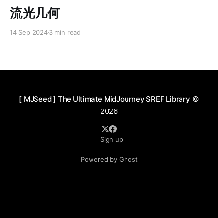
流光几何
14 Sep 2024
3 min read
[ MJSeed ] The Ultimate MidJourney SREF Library
©
2026
Sign up
Powered by Ghost