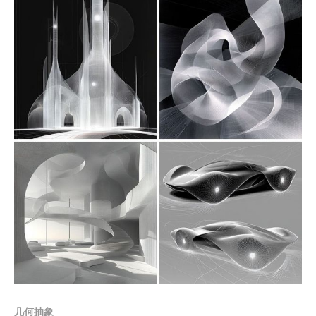
围。线条感是画风的另一大特点，角色边界清晰，背景与
前景的关系处理得体，而光影和色调则进一步增强了画面
的立体感和戏剧性。同时，画面中的局部细节，如树皮的
纹理、衣物的飘动、角色的神态等，都被强调并成为视觉
的焦点。这种画风既注重整体氛围的营造，又不放过细节
的刻画，最终呈现出极具叙事性与艺术表现力的作品。 应
用场景： 1. 奇幻小说插画：这类画风适合用作书籍封面或
章节插图，吸引奇幻类读者。 2. 角色设定与故事原画：可
用于影视、游戏中的角色设计和场景设定。 3. 艺术展览与
视觉传达：适合作为独立艺术作品展示，传递戏剧性与幻
想氛围。 4. 商品周边设计：这种风格的元素可以延伸到服
装、手办或装饰品中。 5. 游戏UI与CG展示：适合在RPG
或冒险游戏中用作插图或过场动画。 prompt： 1. A
towering ancien
Members only
几何抽象