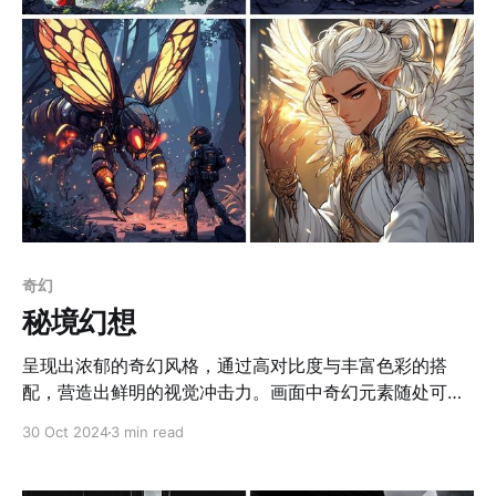
儿童绘本或童话故事的配图，增强故事感染力。 2. 游戏原
画：特别适合奇幻类RPG游戏的场景和角色设计，强化世
界观构建。 3. 动画场景：可作为动画片的背景或静态画
面，用于提升故事的童话感与视觉层次。 4. 礼品设计：适
用于日历、贺卡等带有童话主题的产品，满足观赏与实用
双重需求。 5. 展览与装饰：可用于童话主题展览或主题公
园的装饰
奇幻
秘境幻想
呈现出浓郁的奇幻风格，通过高对比度与丰富色彩的搭
配，营造出鲜明的视觉冲击力。画面中奇幻元素随处可
见，如巨型树人富有戏剧性表情的角色，这些元素通过细
30 Oct 2024
3 min read
腻的线条表现和精致的细节描绘得栩栩如生。每幅图像采
用叙事性极强的构图方式，赋予画面独特的情感与故事氛