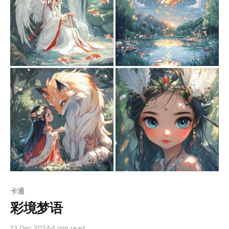
Paid-members only
卡通
彩境梦语
13 Dec 2024
4 min read