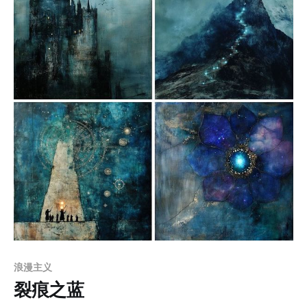
持独立性，又增添了画面整体的动态节奏。建筑背景中的
繁复纹饰与人物细腻的面部特征相辅相成，增强了画面的
沉浸感。 应用场景 1. 儿童绘本创作：适合作为奇幻与历
史童话故事的插画，通过精致的线描和柔和的复古色调吸
引儿童读者，营造温暖与梦幻的氛围。 2. 游戏美术设计：
适合古典奇幻类游戏的场景与角色设定，通过繁复的建筑
细节和叙事性构图，增强游戏世界的沉浸感和视觉吸引
力。 3. 文学封面与插图：用于历史或浪漫主义题材书籍的
封面与插图设计，通过细腻的纹饰和柔和的色调强化叙事
的情感深度。 4. 动画与影视概念设计：适合古典奇幻或复
古题材影视作品的场景设定与角色设计，营造出丰富而细
腻的视觉叙事
浪漫主义
裂痕之蓝