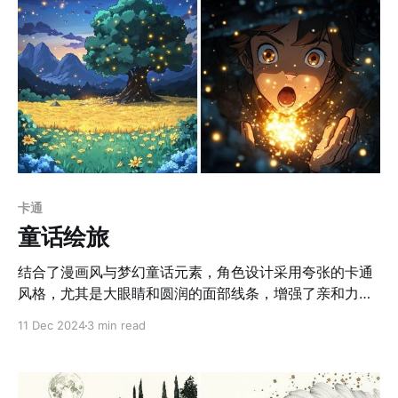
合用于画廊或博物馆的现代艺术主题展览，展示独特的视
觉语言。 3. 品牌视觉设计：适用于高端家居、手工艺品牌
的包装设计或广告宣传，传递精致与优雅的品牌形象。 4.
数字媒体背景：可用于高品质的网页设计、数字出版物或
应用程序的背景装饰，增强视觉美感和用户体验。 5. 动画
场景
卡通
童话绘旅
结合了漫画风与梦幻童话元素，角色设计采用夸张的卡通
风格，尤其是大眼睛和圆润的面部线条，增强了亲和力和
童趣感；服饰和装饰细腻而富有装饰性细节。背景强调层
11 Dec 2024
3 min read
次感，通过高饱和度和明亮的色彩构建出梦幻氛围，光影
柔和且与整体构图协调统一，自然元素如云朵和树林通过
柔和线条呈现出温暖感。场景构图注重远近层次的搭配，