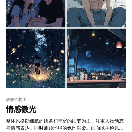
年读者。 2. 游戏角色与场景设计：特别适用于奇幻风格的
RPG或冒险游戏中的角色设定、NPC插图与背景原画。 3.
动画与周边设计：适合作为动画角色概念图或衍生商品设
计（如玩偶、卡牌、装饰画等）。 4. 奇幻主题艺术展览：
画风富有叙事性与观赏性，可作为独立艺术作品展示。 5.
数字插画教学：画风特点适合用于教学案例，特别是关于
角色设计、色彩运用与光影处理的教程。 prompt： 1. A
gothic-inspired figure mid-spin in a mo
叙事性构图
情感微光
整体风格以细腻的线条和丰富的细节为主，注重人物动态
与情感表达，同时兼顾环境的氛围渲染。画面以手绘风格