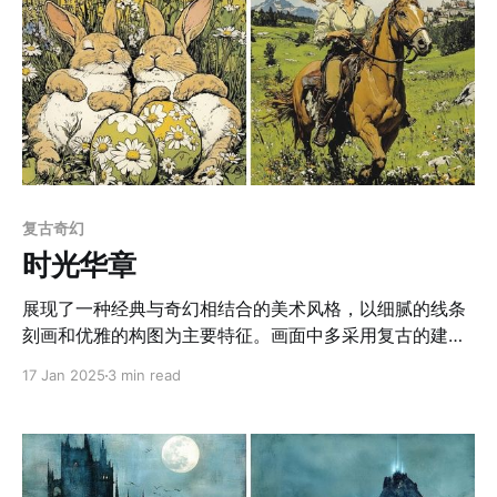
复古奇幻
时光华章
展现了一种经典与奇幻相结合的美术风格，以细腻的线条
刻画和优雅的构图为主要特征。画面中多采用复古的建筑
与装饰元素，搭配精致的人物表现，人物的神态充满故事
17 Jan 2025
3 min read
性，强调情感与历史感的结合。色彩上，整体倾向于柔和
的复古色调，如暖黄色、浅灰色和柔和的蓝绿色，突出了
画面的叙事性与怀旧氛围。画面注重线描细节和光影对比
的运用，例如通过明暗交替的处理增强了人物和背景的空
间感。画面中还常使用分隔式布局，讲述多重叙事，既保