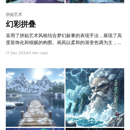
拼贴艺术
幻彩拼叠
采用了拼贴艺术风格结合梦幻叙事的表现手法，展现了高
度装饰化和细腻的构图。画风以柔和的渐变色调为主，蓝
紫、粉白等冷暖对比色巧妙搭配，营造出和谐且略带神秘
11 Dec 2024
4 min read
的氛围。建筑和自然元素的处理精致且富有层次感，整体
构图强调几何形状的排列与层叠，赋予画面一种装饰性的
平衡美感。画作通过精细的纹理、碎片化的结构以及光影
的细腻过渡，呈现出一种如童话般的梦幻质感。人物与场
景的融合非常紧密，尤其在人物构图中注重面部的柔和细
节与背景纹理的结合，突出了整体的叙事性与视觉吸引
力。这种风格既具有现代拼贴艺术的装饰特点，又带有古
典童话插画的情感张力，是一种高度视觉化的叙事语言。
应用场景 1. 童话插画：适用于儿童绘本或童话故事书的插
图，以其梦幻、细腻的风格吸引年轻读者并营造叙事氛
围。 2. 艺术展览：作为拼贴与装饰艺术的代表性作品，适