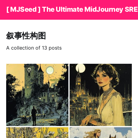
[ MJSeed ] The Ultimate MidJourney SRE
叙事性构图
A collection of 13 posts