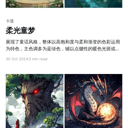
卡通
柔光童梦
展现了童话风格，整体以高饱和度与柔和渐变的色彩运用
为特色，主色调多为蓝绿色，辅以点缀性的暖色光斑或金
色元素，强化了画面的梦幻氛围。光影处理自然且富有层
30 Oct 2024
3 min read
次感，多以柔和散射光为主，营造温暖、清新的环境效
果。在人物刻画上，画作表现出强烈的拟人化与童话气
质，人物五官柔和，眼睛占比大，传递出天真梦幻的情
感，服饰设计带有古典风格，细节处理精致且与整体氛围
协调。环境塑造则将自然景观与建筑元素完美结合，细节
如塔楼、窗框等强调对称和层次，景观中动态元素（如流
水、光点、）增强了画面的灵动感。画面布局追求对称与
均衡，主次分明，人物与背景比例协调，同时通过背景的
淡化色调与细节展现透视效果，增强画面空间层次，整体
呈现沉浸式的视觉体验。 应用场景 1. 童话插画：适用于