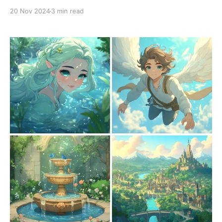
呈现，色彩搭配自然柔和，体现出对光影的精准把控，增
20 Nov 2024
3 min read
强了作品的视觉层次感和代入感。人物刻画生动，面部表
情细腻，肢体动作自然流畅，展现出一种真实且具有感染
力的美感。场景元素与人物融为一体，例如森林中骑行的
女孩、都市街角的对视场景等，强化了叙事性和情感互
动。 应用场景 1. 文学与小说封面： * 适用于青春文学、
都市爱情或带有奇幻元素的小说封面，吸引读者并激发想
象力。 2. 动画分镜与概念设计： * 非常适合动画分镜，
尤其是日常与奇幻结合的题材。画面的动态感和细节处理
能够为动画制作提供视觉参考。 3. 品牌广告与情感营销：
* 可用于家居、咖啡、旅行品牌的广告，传递温馨和自由
的生活方式。萤火虫森林和夜晚咖啡馆场景特别适合慢生
活类的品牌宣传。 4. 社交媒体与插画传播： * 可作为社
交媒体的视觉素材，通过细腻情感和优美构图容易吸引分
享，提高个人品牌或艺术项目的传播力。 5. 心理疗愈与情
绪传递： * 适用于心理咨询或情绪疗愈相关的插