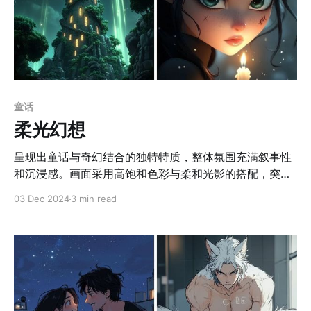
breathtaking view of a cliffside sanctuary a
童话
柔光幻想
呈现出童话与奇幻结合的独特特质，整体氛围充满叙事性
和沉浸感。画面采用高饱和色彩与柔和光影的搭配，突出
角色与场景的视觉冲击力；角色设计以卡通化比例为主，
03 Dec 2024
3 min read
同时融入写实细节，如服饰的质感和动物角色的羽毛纹
理。画面注重动态感的表现，例如布料的飘动、光点的跃
动以及生动的表情，赋予画面强烈的生命力与情感表达。
背景中的建筑和环境以细腻的纹理和层次感增强整体的童
话气息，诸如森林中的小屋、夜晚的发光元素等设计，都
增添了梦幻氛围和叙事深度。 应用场景 1. 儿童文学插
图：适合作为童话故事书的封面或插图，吸引儿童与青少