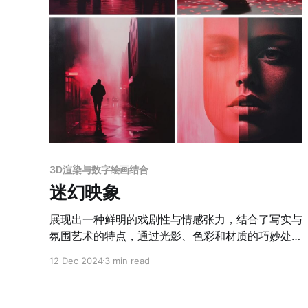
3D渲染与数字绘画结合
迷幻映象
展现出一种鲜明的戏剧性与情感张力，结合了写实与
氛围艺术的特点，通过光影、色彩和材质的巧妙处
理，营造出梦幻与现实交织的独特视觉效果。整体色
12 Dec 2024
3 min read
调以红色和粉色为主，搭配深黑与冷色光影的对比，
形成强烈的视觉冲击和情绪表达，仿佛置身于迷离的
梦境之中。光影处理尤为突出，利用柔和的渐变与光