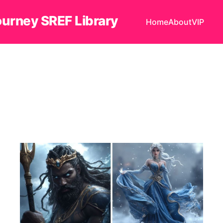
ourney SREF Library
Home
About
VIP