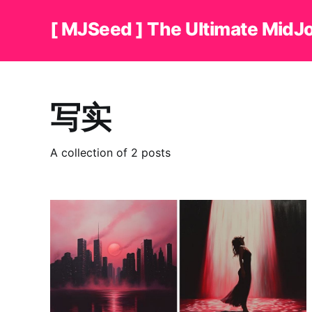
[ MJSeed ] The Ultimate MidJ
写实
A collection of 2 posts