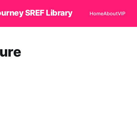
ourney SREF Library
Home
About
VIP
ure