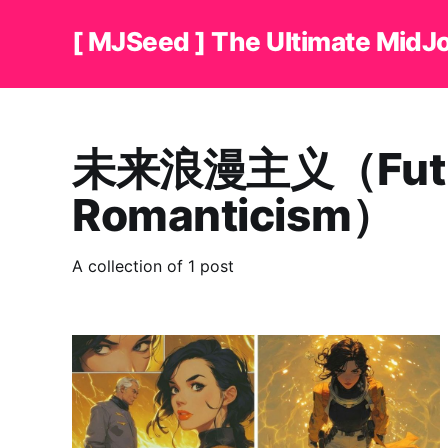
[ MJSeed ] The Ultimate MidJ
未来浪漫主义（Fut
Romanticism）
A collection of 1 post