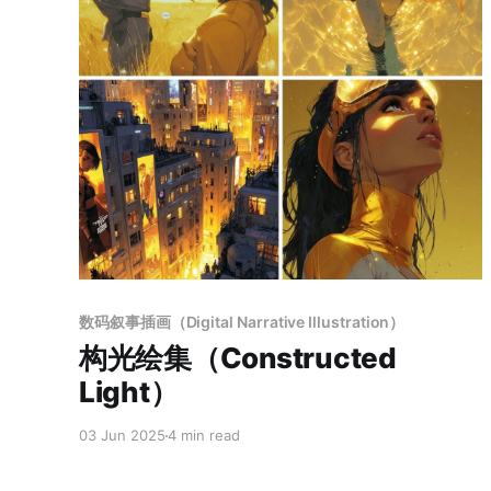
Paid-members only
数码叙事插画（Digital Narrative Illustration）
构光绘集（Constructed
Light）
03 Jun 2025
4 min read