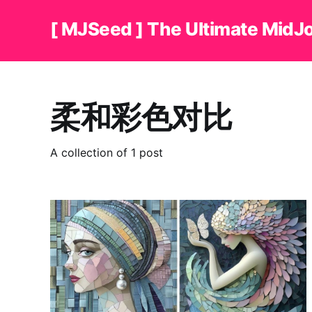
[ MJSeed ] The Ultimate MidJ
柔和彩色对比
A collection of 1 post