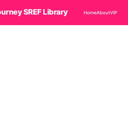
ourney SREF Library
Home
About
VIP