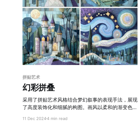
拼贴艺术
幻彩拼叠
采用了拼贴艺术风格结合梦幻叙事的表现手法，展现
了高度装饰化和细腻的构图。画风以柔和的渐变色调
为主，蓝紫、粉白等冷暖对比色巧妙搭配，营造出和
11 Dec 2024
4 min read
谐且略带神秘的氛围。建筑和自然元素的处理精致且
富有层次感，整体构图强调几何形状的排列与层叠，
赋予画面一种装饰性的平衡美感。画作通过精细的纹