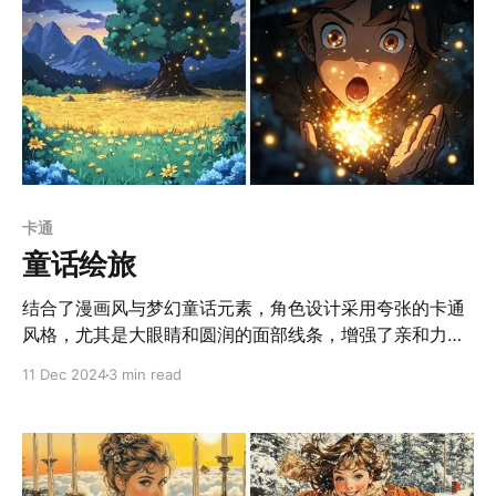
卡通
童话绘旅
结合了漫画风与梦幻童话元素，角色设计采用夸张的卡通
风格，尤其是大眼睛和圆润的面部线条，增强了亲和力和
童趣感；服饰和装饰细腻而富有装饰性细节。背景强调层
11 Dec 2024
3 min read
次感，通过高饱和度和明亮的色彩构建出梦幻氛围，光影
柔和且与整体构图协调统一，自然元素如云朵和树林通过
柔和线条呈现出温暖感。场景构图注重远近层次的搭配，
增强纵深感，角色动态与环境紧密结合，带有冒险叙事的
氛围。色彩明快且冷暖对比和谐，蓝天与绿色植被的搭配