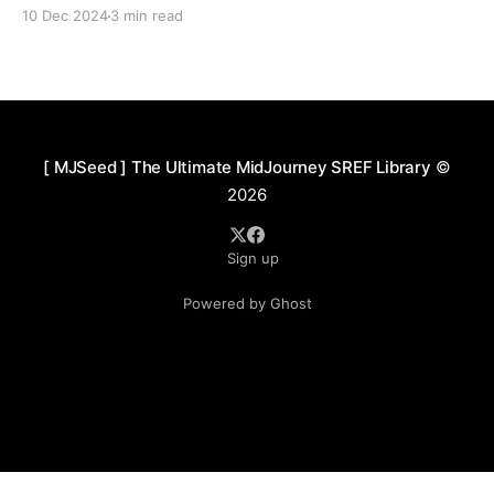
10 Dec 2024
3 min read
[ MJSeed ] The Ultimate MidJourney SREF Library
©
2026
Sign up
Powered by Ghost