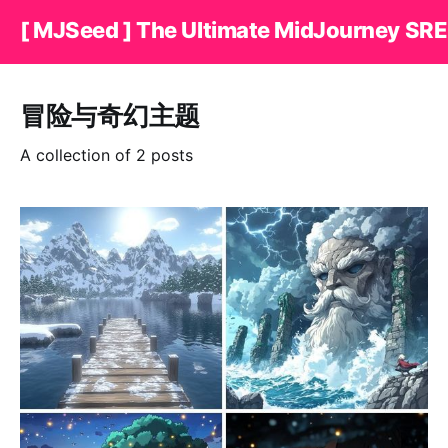
[ MJSeed ] The Ultimate MidJourney SRE
冒险与奇幻主题
A collection of 2 posts