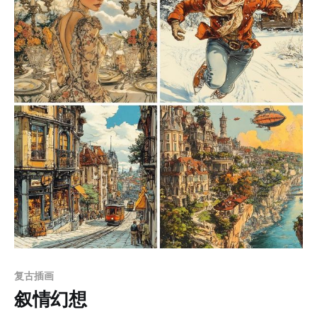
带来自然与宁静感，红色或橙色点缀则提升了画面活力。
材质刻画细腻，质感表现真实，生动地增强了角色和场景
的立体感。 适用场景 1. 游戏设计：尤其是适用于RPG、
冒险类游戏的概念艺术或角色设定，场景则可以直接用作
游戏中的背景画面。 2. 插画创作：可用于儿童绘本、幻想
小说插图等，以其温暖和富有细节的画风吸引年轻读者。
3. 动画场景：特别适合制作日式奇幻风格的动画短片或影
视项目的概念画稿。 4. 数字媒体：适用于创意广告、插画
社交媒体宣传，给人一种高品质的视觉体验。 prompt：
1. A quiet alpine lake surrounded by towering
Members only
复古插画
叙情幻想