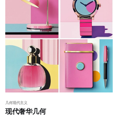
赋予作品一种内发光的动态效果，尤其是月亮、阶梯、树
木与建筑的元素，既带有具象的叙事性，又融入了抽象的
表现形式，构建出具有深度与空间感的奇幻场景。人物作
品中，细腻的肖像与抽象化的金色元素形成鲜明对比，仿
佛自然生长的金叶将人物与自然艺术融为一体，富有象征
意义与艺术表现力，触动观者的情感与想象力。这种风格
充分利用了现代媒介与技法，将油画的厚重质感与金属色
泽的装饰性完美结合，彰显出当代艺术的表现张力与实验
性。 应用场景 1. 高端艺术展览与装饰艺术 适合用于艺术
画廊、私人藏品或高端家居空间的装饰，具有强烈的艺术
表现力和现代审美价值。 2. 时尚与视觉艺术设计
几何现代主义
现代奢华几何