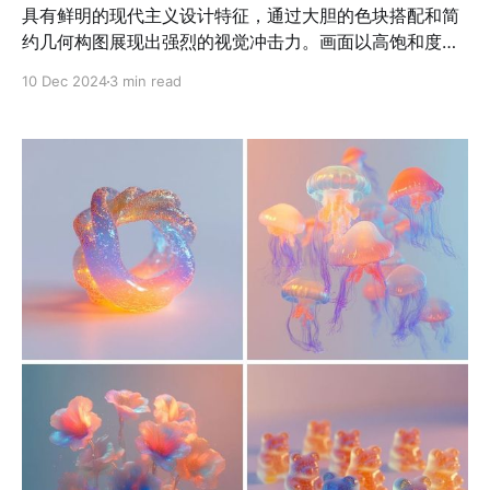
具有鲜明的现代主义设计特征，通过大胆的色块搭配和简
约几何构图展现出强烈的视觉冲击力。画面以高饱和度的
粉色、金色和冷暖对比色（如蓝色和黄色）为主，突出了
10 Dec 2024
3 min read
时尚的张力和优雅的质感。这种画风将精致的材质表现与
极简的形式美学相结合，每个物件的表面处理都体现出光
泽与细腻细节，如晶体的闪耀、金属的光滑以及玻璃的透
明度，展现出奢华的质感。构图上注重对称性与平衡感，
巧妙运用色块背景和阴影对比，强化了空间感与层次感。
整个画面以平面化的设计手法传递现代感，同时通过材质
的细节增强了观者的触觉联想。总体而言，这种画风非常
适合用于高端时尚商品、奢侈品广告及精品包装的视觉表
现，能够在简洁与奢华之间找到完美平衡。 应用场景： 1.
高端时尚配饰广告，包括手表、包袋、饰品等。 2. 美妆产
品宣传图，特别是香水、化妆品类。 3. 现代家居产品，如
设计感强的灯具、装饰品。 4. 数字创意内容，如社交媒体
推广图片和品牌视觉资产。 5. 奢侈品牌包装设计，特别是
具有设计感的礼盒或限量版产品展示。 prompt： 1. A
modern desk lamp in blush pink