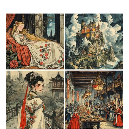
少复杂的光影渐变，以大胆而锐利的线条勾勒出主体轮
廓，构图简洁而富有方向感，往往突出孤独、威胁或反思
的情绪主题。画中元素通过象征性和情感化的表达，强化
了画面的叙事性张力，同时采用手绘质感与数字绘画相结
合的技法，使整体呈现既粗犷又现代。 应用场景 1. 电影
海报：尤其是惊悚、悬疑或动作片，能有效吸引观众注意
力。 2. 插画与书籍封面：适合强调故事张力的作品，如科
幻小说、后启示录题材书籍。 3. 音乐专辑封面：尤其是摇
滚、金属或实验音乐，以表达强烈情感或叛逆态度。 4. 品
牌设计与广告：突出独特性和强视觉冲击力的领域，例如
极限运动或个性化品牌。 5. 艺术展览宣传：可作为视觉艺
术的宣传元素，吸引观众对作品本身的情感共鸣。
prompt: 1. An abandoned, futuristic city overrun by
creeping roots and vines,