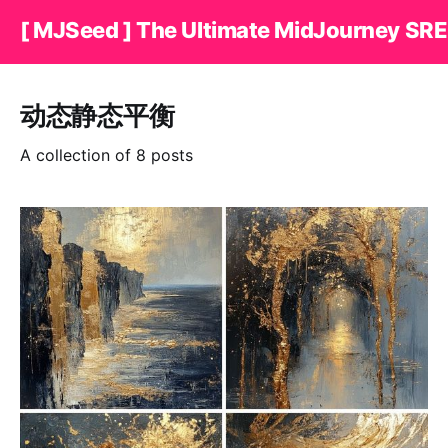
[ MJSeed ] The Ultimate MidJourney SRE
动态静态平衡
A collection of 8 posts