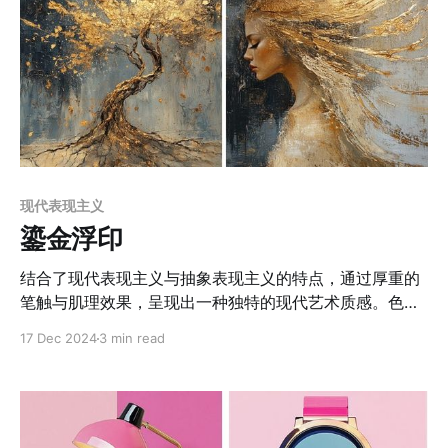
现代表现主义
鎏金浮印
结合了现代表现主义与抽象表现主义的特点，通过厚重的
笔触与肌理效果，呈现出一种独特的现代艺术质感。色彩
上以深邃的黑、灰、蓝冷色调为基底，搭配金属质感的金
17 Dec 2024
3 min read
色纹理，形成冷暖色调的强烈对比，营造出梦幻而高级的
视觉氛围。大量运用厚涂技法，产生强烈的肌理效果。金
色颜料以不规则的形态堆积在画面上，凸显出材质的粗粝
感和立体性，增强了作品的动态感与空间层次。金色颜料
的不规则堆叠与洒落，增强了画面的立体感与光影表现，