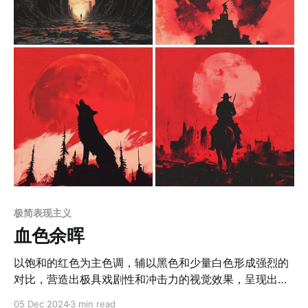
拟偶像或数字人，强调梦幻光影与高饱和度渐变的视觉吸
引力，适合社交媒体、元宇宙活动及品牌合作。 2. 高端化
妆品广告 运用溢彩晶流的材质效果展示产品（如口红、唇
彩、指甲油），通过光影和渐变色彩的表现力吸引消费
者。 3. 数字艺术与动态媒体 用于插画、动态海报、音乐
视频背景或社交平台短视频，通过柔和渐变光影和流动感
材质增强视觉体验。 4. 珠宝与饰品设计 在
极简表现主义
血色余晖
以饱和的红色为主色调，辅以黑色和少量白色形成强烈的
对比，营造出极具戏剧性和冲击力的视觉效果，呈现出极
简表现主义的风格特征。画面注重色块的纯净与对比，缺
05 Dec 2024
3 min read