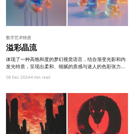
数字艺术特质
溢彩晶流
体现了一种高饱和度的梦幻视觉语言，结合渐变光影和内
发光特质，呈现出柔和、细腻的质感与迷人的色彩张力。
整体以蓝色、粉色、金色的渐变为主，色彩过渡流畅且富
08 Dec 2024
4 min read
有层次感，通过冷暖对比制造空间深度和情感张力。材质
表现以半透明和内发光为核心，营造出介于固态与流动之
间的独特质感，类似水晶、果冻或液态玻璃，同时嵌入微
小的闪光颗粒，进一步提升材质的细腻感和视觉吸引力。
光影处理注重柔和边界与动态感，既强化了物体的立体造
型，又模糊了边界，使画面带有一种超现实的梦幻氛围。
这种风格注重细节的表现力，同时兼顾整体构图的和谐
美。 应用场景 1. 虚拟偶像与数字人形象设计 用于打造虚