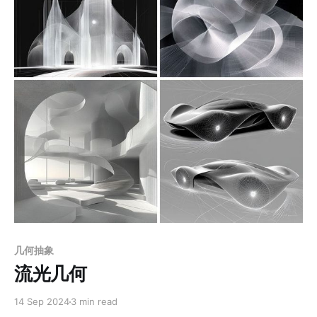
感。 应用场景 1. 艺术展览与画廊：适合作为现代艺术展
览的核心展品，展示装饰性美学与几何抽象的独特魅力。
2. 高端室内装饰：用于酒店大堂、豪华住宅、艺术咖啡厅
等空间的墙面装饰，营造梦幻与高雅的氛围。 3. 品牌视觉
设计：应用于品牌包装、广告海报、宣传画等，传递现代
感和艺术气息，吸引高端消费者。 4. 文化创意衍生品：制
作艺术衍生品，如艺术书签、丝巾、瓷器图案、艺术明信
片等，赋予产品独特的文化价值。 5. 数字媒体与背景设
计：用于高端网站、数码产品界面、社交媒体背景图等，
展现现代数字艺术的视觉冲击力。 6. 教育与
Members only
几何抽象
流光几何
14 Sep 2024
3 min read