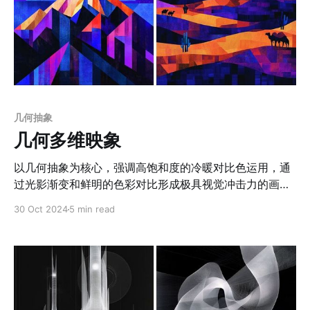
几何抽象
几何多维映象
以几何抽象为核心，强调高饱和度的冷暖对比色运用，通
过光影渐变和鲜明的色彩对比形成极具视觉冲击力的画面
效果。整体构图偏向装饰艺术风格，结合现代主义的抽象
30 Oct 2024
5 min read
表现，展现出一种梦幻且超现实的氛围。画面中的元素常
带有重复性，布局注重图案化和装饰性美学，同时在静态
中蕴含动态的视觉流动感。建筑与人物的融合、象征性符
号的使用以及细腻的情感表达让作品既具象又抽象。此
外，画作可能运用数字艺术技术，呈现出复杂的几何分割
和柔和的色彩过渡，进一步增强了艺术的表现力和现代