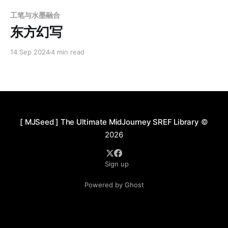
Members only
工笔与水墨融合
东方幻写
14 Sep 2024
4 min read
[ MJSeed ] The Ultimate MidJourney SREF Library
©
2026
Sign up
Powered by Ghost