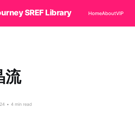
ourney SREF Library
Home
About
VIP
晶流
024
•
4 min read