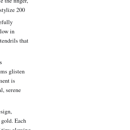
e the finger,
stylize 200
efully
glow in
tendrils that
s
ems glisten
ment is
al, serene
sign,
 gold. Each
f tiny glowing