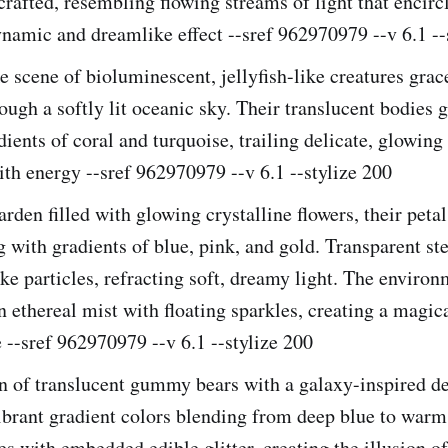
 crafted, resembling flowing streams of light that encircl
namic and dreamlike effect --sref 962970979 --v 6.1 --
 scene of bioluminescent, jellyfish-like creatures grac
rough a softly lit oceanic sky. Their translucent bodies 
dients of coral and turquoise, trailing delicate, glowing 
h energy --sref 962970979 --v 6.1 --stylize 200
arden filled with glowing crystalline flowers, their petal
with gradients of blue, pink, and gold. Transparent st
ke particles, refracting soft, dreamy light. The environ
n ethereal mist with floating sparkles, creating a magic
--sref 962970979 --v 6.1 --stylize 200
n of translucent gummy bears with a galaxy-inspired de
ibrant gradient colors blending from deep blue to warm
es with embedded edible glitter, creating the illusion o