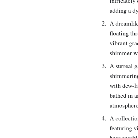
intricately
adding a dy
A dreamlike
floating th
vibrant gra
shimmer wit
A surreal g
shimmering 
with dew-li
bathed in a
atmosphere 
A collectio
featuring v
bear sparkl