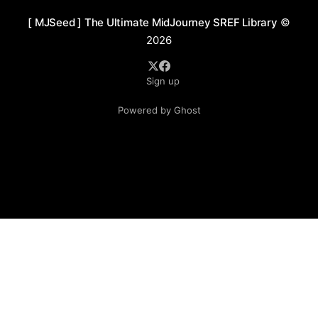
型，又模糊了边界，使画面带有一种超现实的梦幻氛围。
[ MJSeed ] The Ultimate MidJourney SREF Library
©
这种风格注重细节的表现力，同时兼顾整体构图的和谐
2026
美。 应用场景 1. 虚拟偶像与数字人形象设计 用于打造虚
拟偶像或数字人，强调梦幻光影与高饱和度渐变的视觉吸
Sign up
引力，适合社交媒体、元宇宙活动及品牌合作。 2. 高端化
妆品广告 运用溢彩晶流的材质效果展示产品（如口红、唇
Powered by Ghost
彩、指甲油），通过光影和渐变色彩的表现力吸引消费
者。 3. 数字艺术与动态媒体 用于插画、动态海报、音乐
视频背景或社交平台短视频，通过柔和渐变光影和流动感
材质增强视觉体验。 4. 珠宝与饰品设计 在