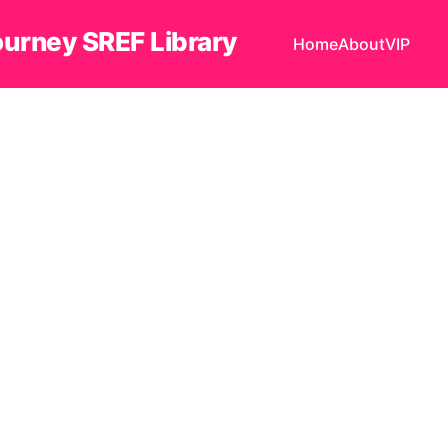
ourney SREF Library
Home
About
VIP