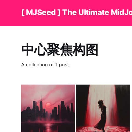
[ MJSeed ] The Ultimate MidJ
中心聚焦构图
A collection of 1 post