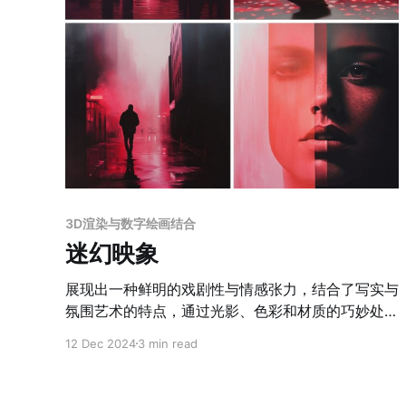
3D渲染与数字绘画结合
迷幻映象
展现出一种鲜明的戏剧性与情感张力，结合了写实与
氛围艺术的特点，通过光影、色彩和材质的巧妙处
理，营造出梦幻与现实交织的独特视觉效果。整体色
12 Dec 2024
3 min read
调以红色和粉色为主，搭配深黑与冷色光影的对比，
形成强烈的视觉冲击和情绪表达，仿佛置身于迷离的
梦境之中。光影处理尤为突出，利用柔和的渐变与光