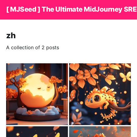
[ MJSeed ] The Ultimate MidJourney SRE
zh
A collection of 2 posts