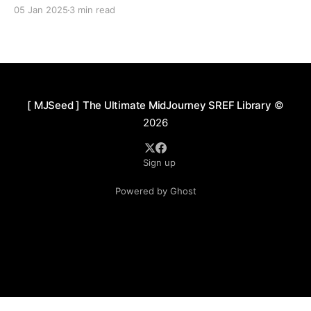
了丰富的蓝色与灰色层次，通过对比强烈的暖色点缀（如
05 Jan 2025
3 min read
灯光和局部红色），构建了冷暖交织的情感氛围。技法
上，以刮擦、叠加和自然流动的笔触塑造画面质感，营造
出斑驳陈旧的表面效果，仿佛诉说着时间的侵蚀与岁月的
痕迹。构图注重空间层次与叙事性，通过高低错落的建筑
布局、背景中的远景朦胧处理以及透视关系的运用，拉开
了视觉的纵深感。细节设计融入了拟人化和自然元素，例
[ MJSeed ] The Ultimate MidJourney SREF Library
©
如、花卉装饰和月亮等，这些元素与建筑和场景交织，赋
2026
予作品神秘而奇幻的情绪。画风整体体现了一种隐喻性的
叙事表达，描绘出人与自然、文明与废墟之间的微妙平
Sign up
衡，兼具荒凉与希望的情感张力。 应用场景： 1. 奇幻文
学封面：适用于表现神秘、浪漫和梦幻氛围的书籍封面，
Powered by Ghost
吸引读者进入一个超现实的世界。 2. 游戏美术场景：用于
奇幻和废墟题材游戏中的场景设定，增强沉浸感与叙事张
力。 3. 艺术展览作品：可作为超现实主义与浪漫废墟主题
的艺术作品，吸引观众的情感共鸣和思考。 4. 插画与概念
设计：为电影、动画或漫画项目提供带有奇幻与隐喻性的
背景或概念设计