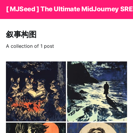
[ MJSeed ] The Ultimate MidJourney SRE
叙事构图
A collection of 1 post