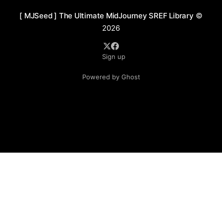
度，适合传递强烈情感或构建充满张力的叙事性画面。画
[ MJSeed ] The Ultimate MidJourney SREF Library
©
面内容在抽象与具象之间游走，既保留了具体场景和人物
2026
特征，又赋予观众一定的想象空间，形成深刻的视觉记忆
点。 应用场景 1. 儿童绘本创作：适合作为情感深刻或冒
Sign up
险主题的插画，通过强烈的对比色与线条表现，吸引儿童
注意力并营造紧张或神秘的故事氛围。 2. 游戏美术设计：
Powered by Ghost
适合黑暗奇幻或哥特风格的游戏场景与角色设计，通过鲜
明的光影和动态线条增强视觉冲击力和沉浸感。 3. 文学封
面与插图：用于悬疑、心理惊悚或反乌托邦题材书籍的封
面与插图，通过戏剧性构图和高对比色调强化叙事张力。
4. 动画与影视概念设计：适合心理惊悚、黑暗幻想或神秘
题材影视