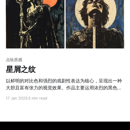
点绘质感
星屑之纹
以鲜明的对比色和强烈的戏剧性表达为核心，呈现出一种
大胆且富有张力的视觉效果。作品主要运用浓烈的黑色、
红色与蓝色，形成深邃的背景与耀眼的前景之间的强烈冲
17 Jan 2025
3 min read
突,同时借鉴了版画和漫画艺术的特征，使用块面构成与高
对比度的光影塑造物体形态，既有传统手工艺的质感又具
备现代视觉设计的力量感。红色的强烈运用给画面注入了
紧张和戏剧性的氛围，蓝色则提供了冷静与深远的对比，
进一步强化了整体冲突的张力。这种风格具有极高的辨识