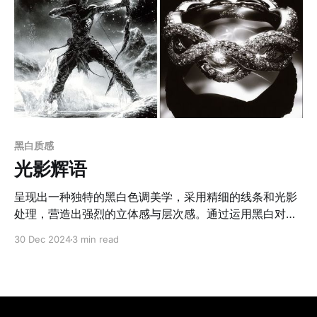
黑白质感
光影辉语
呈现出一种独特的黑白色调美学，采用精细的线条和光影
处理，营造出强烈的立体感与层次感。通过运用黑白对比
的极致表现手法，作者巧妙地以高光和阴影来刻画人物面
30 Dec 2024
3 min read
部的轮廓与质感，使细节更加鲜明且生动。同时，背景与
主体之间的虚实对比，强化了画面的空间感与视觉焦点，
突出了人物的独特魅力。画面风格极富装饰性和叙事感，
具有强烈的戏剧张力与情绪渲染。人物形象融合了哥特、
奇幻与古典元素，突出了精致的妆容、复杂的头饰和服饰