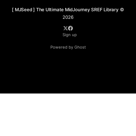
纹理，营造出冷艳高贵的视觉氛围。背景和配件设计紧密
[ MJSeed ] The Ultimate MidJourney SREF Library
©
结合人物主题，进一步加强了叙事深度与奇幻意象。构图
2026
布局注重平衡且富有叙事性，人物与环境的结合紧密而不
失层次，细微的笔触与整体的动态张力巧妙融合，营造出
Sign up
一种既古典又现代的视觉效果。 应用场景： 1. 文学封面
与插画：适合奇幻、哥特风格小说的封面设计或内页插
Powered by Ghost
图，传递神秘和深邃的氛围感 2. 影视概念设计：用于奇幻
或历史题材电影的角色概念与场景设定，增强叙事与视觉
冲击力 3. 游戏角色与场景美术：用于高端游戏中的角色设
计、Boss概念图或背景设定，打造沉浸式奇幻世界 4. 高
端品牌广告：适合珠宝、时尚品牌的广告视觉，突出奢华
与戏剧感