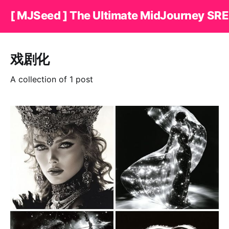
[ MJSeed ] The Ultimate MidJourney SRE
戏剧化
A collection of 1 post