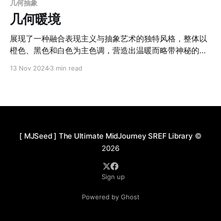
几何抽象
几何暖境
展现了一种融合表现主义与抽象艺术的独特风格，整体以
橙色、黑色和白色为主色调，营造出温暖而略带神秘的氛
围。画面中的色彩对比强烈，橙色传递出活力与温暖，黑
13 Nov 2024
3 min read
色增加了深度与戏剧感，而白色则为画面注入呼吸感和轻
盈感。构图上强调几何化和层次感，建筑、树木等元素被
简化为规则的几何形状，呈现出一种抽象的视觉平衡。粗
犷的笔触富有表现力和层次感，强化了手工绘制的质感，
同时带有一定的即兴感，不拘泥于细节的精确，而是注重
色块与纹理的大胆组合。作品中多次出现自然、建筑和光
[ MJSeed ] The Ultimate MidJourney SREF Library
©
影的主题，融合静谧与生命力，整体风格具有叙事性和梦
2026
幻气息，带给观者丰富的联想空间，是几何化结构与情绪
化表达的完美结合。 应用场景： 1. 童话插画：轻松的抽
Sign up
象风格和柔和的色彩适合为儿童书籍提供插画背景。 2. 室
内装饰：画面的几何化结构和暖色调非常适合作为装饰
Powered by Ghost
画，用于提升空间的艺术感。 3. 文艺海报：适用于文化活
动、展览的宣传海报，特别是强调自然与建筑主题的活