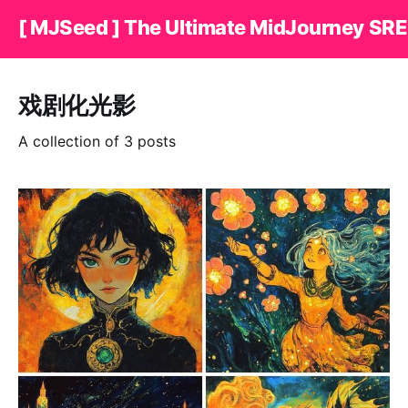
[ MJSeed ] The Ultimate MidJourney SRE
戏剧化光影
A collection of 3 posts