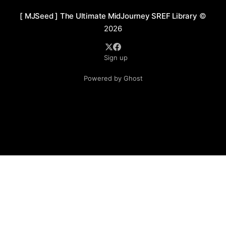
纹理、衣物的飘动、角色的神态等，都被强调并成为视觉
[ MJSeed ] The Ultimate MidJourney SREF Library
©
的焦点。这种画风既注重整体氛围的营造，又不放过细节
2026
的刻画，最终呈现出极具叙事性与艺术表现力的作品。 应
用场景： 1. 奇幻小说插画：这类画风适合用作书籍封面或
Sign up
章节插图，吸引奇幻类读者。 2. 角色设定与故事原画：可
用于影视、游戏中的角色设计和场景设定。 3. 艺术展览与
Powered by Ghost
视觉传达：适合作为独立艺术作品展示，传递戏剧性与幻
想氛围。 4. 商品周边设计：这种风格的元素可以延伸到服
装、手办或装饰品中。 5. 游戏UI与CG展示：适合在RPG
或冒险游戏中用作插图或过场动画。 prompt： 1. A
towering ancien