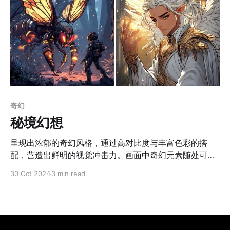
奇幻
秘境幻想
呈现出浓郁的奇幻风格，通过高对比度与丰富色彩的搭
配，营造出鲜明的视觉冲击力。画面中奇幻元素随处可
见，如巨型树人富有戏剧性表情的角色，这些元素通过细
30 Oct 2024
3 min read
腻的线条表现和精致的细节描绘得栩栩如生。每幅图像采
用叙事性极强的构图方式，赋予画面独特的情感与故事氛
围。线条感是画风的另一大特点，角色边界清晰，背景与
前景的关系处理得体，而光影和色调则进一步增强了画面
的立体感和戏剧性。同时，画面中的局部细节，如树皮的