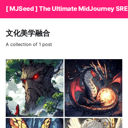
[ MJSeed ] The Ultimate MidJourney SRE
文化美学融合
A collection of 1 post