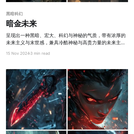
黑暗科幻
暗金未来
呈现出一种黑暗、宏大、科幻与神秘的气质，带有浓厚的
未来主义与末世感，兼具冷酷神秘与高贵力量的未来主义
画风，完美融合了黑暗与金色的视觉对比。这种风格以深
15 Nov 2024
3 min read
色调为主，往往运用沉郁的黑色、灰色和冷调色彩作为画
面的基调，同时融入点缀的金色光芒，以形成强烈的视觉
冲击。画面中常见的金色光源、微光或符文式的金色线
条，不仅增强了画面的深邃感，也赋予作品一种神秘和权
威的气质。在构图上，它风格通常聚焦于宏大而荒废的场
景设计。光影处理是它的关键所在，微光与强烈阴影的对
比在这种风格中尤为重要，它通过金色光源的细微渲染，
让整个画面呈现出一种幽暗的辉煌之感。 应用场景 1. 科
幻小说封面与插画 这种风格非常适合用于科幻或末日题材
的小说封面。 2. 电影与游戏概念设计 适用于大型科幻电
影或开放世界类游戏的概念设计，尤其是在表现未来城