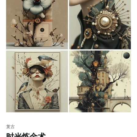
和空间感，使建筑、角色和载具在画面中显得宏大而震
撼，同时也为画面注入了强烈的动作感和战斗气息。画面
细节刻画精致，战舰等未来科技元素，以细腻的笔触展现
出高度的机械细节和真实的金属质感。 应用场景： * 科幻
影视概念设计：可用于未来城市、机械战斗场景、宇宙飞
船内部等场景的概念设计，适合反乌托邦、未来战争等题
材。 * 游戏美术设计：特别适合赛博朋克、未来战争类游
戏的场景设定与角色设计，能为游戏带来强烈的代入感与
视觉冲击。 * 科幻插画与封面设计：这种风格的画作在科
幻小说封面、杂志插画上具有强大的视觉吸引力，适合用
于吸引科幻读者或未来科技爱好者。 * 周边艺术品与宣传
海报：这种风格也适合用于科幻题材的艺术海报、周边收
藏品中，具有很高的观
复古
时光炼金术