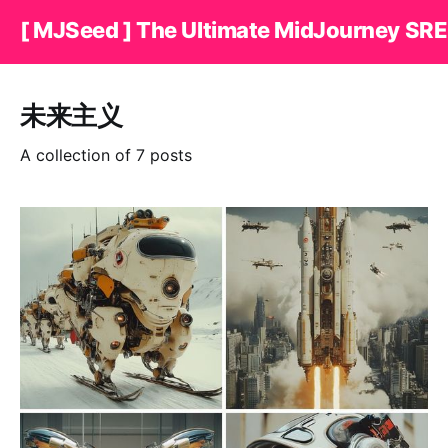
[ MJSeed ] The Ultimate MidJourney SRE
未来主义
A collection of 7 posts