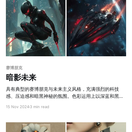
市、废墟景观、或神秘古老的外星文明等场景时，能够带
来强烈的沉浸体验。 3. 高端科幻展览与装置艺术 这种风
格可用于展示科幻和未来技术的展览，结合数字艺术与虚
拟现实，增强观众的沉浸感。 4. 暗黑风格的品牌与商品包
装
赛博朋克
暗影未来
具有典型的赛博朋克与未来主义风格，充满强烈的科技
感、压迫感和暗黑神秘的氛围。色彩运用上以深蓝和黑色
为主调，辅以高饱和的亮红色点缀，冷暖对比鲜明，给人
15 Nov 2024
3 min read
以强烈的视觉冲击力，并带来一种危险与紧张的情绪。光
影表现上则采用戏剧性明暗对比和霓虹光效，配合金属质
感的冷硬材质，使得冷漠与压抑感更加鲜明。构图设计中
采用动态透视与层次感丰富的布局，增强了画面的纵深感