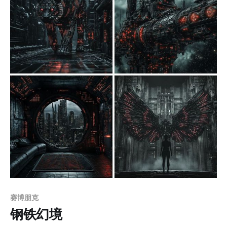
空间，突出了画面深度，同时让背景服务于主体而不喧宾
夺主。动静结合的手法贯穿作品，悬浮飞行器与机械装甲
表现出强烈的动态感，而废土景观和建筑结构提供稳定的
视觉基底，形成动静对比的平衡。 应用场景： 1. 科幻影
视作品：适合作为未来城市、废土文明或机械角色的设
定，营造逼真的视觉氛围与世界观。 2. 游戏角色设计：用
于描绘高科技机械角色或拟人化生物角色，增强玩家的视
觉冲击力与代入感。 3. 插画与封面设计：适合科幻小说封
面或主题插画，展现细腻的画面语言和故事性。 4. 概念艺
术开发：用于影视或游戏前期概念设计，构建未来科技与
末世环境的整体视觉框架。 5. 展览与艺术项目：适合展现
科幻与
赛博朋克
钢铁幻境