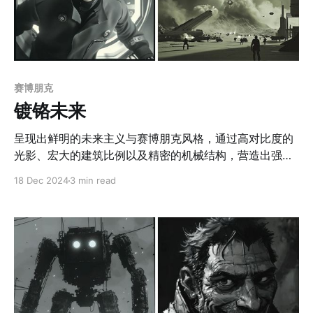
赛博朋克
镀铬未来
呈现出鲜明的未来主义与赛博朋克风格，通过高对比度的
光影、宏大的建筑比例以及精密的机械结构，营造出强烈
富有叙事性的的科幻氛围整体色调采用低饱和的灰色系，
18 Dec 2024
3 min read
辅以飞船、机械与城市建筑中局部的冷光源，凸显工业科
技的高度发达与文明探索的主题。作品中的场景设计宏伟
且富有空间感，如流线型的悬浮飞船、垂直构图的未来都
市，以及荒凉沙漠中坠毁的星际遗迹，均运用了深度透视
与细腻的材质描绘，增强了场景的纵深感与现实感。人物
设计充满戏剧表现力，如少年的未来制服与漂浮机械装
置，细腻的光影处理下，角色面部表情显得富有情绪张
力，展现出科技与个体命运的紧密联系。作品的细节刻画