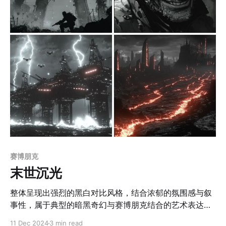
极为精致，从飞船外壳的机械纹理到废墟残骸的粗糙表
面，通过光滑与粗糙材质的对比，强化了科技感与史诗感
的双重视觉体验，营造出一个充满未知与探索精神的未来
世界。 应用场景 1. 科幻插画：适用于科幻小说封面、未
来主义杂志插图与故事叙事插画。 2. 电影概念设计：可作
为未来城市、飞船与场景原画设计，适合赛博朋克与太空
歌剧类题材。 3. 游戏美术：适合制作高科技都市、未来战
斗场景与飞船基地等游戏背景设计。 4. 品牌视觉：应用于
高端科技品牌、电
赛博朋克
末世沉光
整体呈现出强烈的黑白对比风格，结合浓郁的氛围感与叙
事性，属于典型的暗黑奇幻与赛博朋克结合的艺术表达。
画风采用了大量粗犷、强烈的笔触与光影效果，通过精简
11 Dec 2024
3 min read