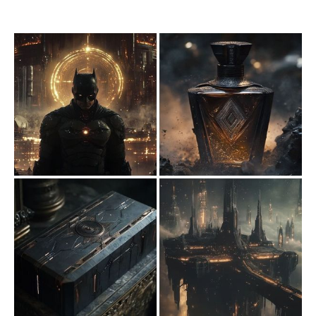
色彩（大多以黑白灰为主，少量使用冷光色点缀）突出戏
剧性的情绪张力和构图的深度。人物形象以简约的线条与
结构为主，面部细节丰富，表情生动而充满力量感，特别
是眼神处理极具冲击力，营造出一种内在情感的深邃和强
烈的个性。背景细节与角色互动性较强，环境的复杂性
（如破碎的机械、崩塌的建筑）进一步强化了画面整体的
叙事效果，体现了孤独、抗争或压迫的主题。 应用场景 1.
游戏概念设计：适用于暗黑类、末世题材或深刻剧情导向
的RPG游戏角色和场景设定。 2. 科幻影视制作：可用作科
幻、后启示录题材电影或动画中的概念原画。 3. 漫画与插
画创作：特别适合用于深沉且情绪化的独立漫画或科幻奇
幻插画项目。 4. 专辑封面设计：为音乐作品（如重金属、
电子或实验音乐）提供视觉艺术支持。 5. 品牌视觉拓展：
适用于个性化强烈的品牌形象宣传，如与赛博朋克风相关
的时尚、数码产品等领域。 prompt： 1. A towering,
rusted me