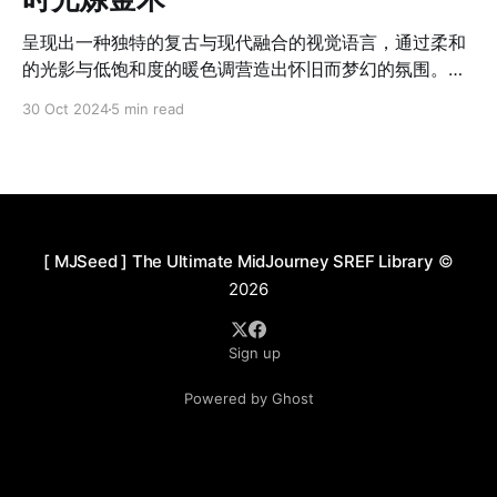
呈现出一种独特的复古与现代融合的视觉语言，通过柔和
的光影与低饱和度的暖色调营造出怀旧而梦幻的氛围。人
物设计融合了蒸汽朋克与波西米亚风格，细节丰富，服饰
30 Oct 2024
5 min read
高领衣领、大镜片眼镜和手工装饰等元素突出，赋予画面
浓厚的叙事性与探索情绪。画面中自然与机械的意象交
织，花卉、羽毛、鸟类等自然元素与齿轮、眼镜等工业符
号形成鲜明对比，仿佛在探讨科技与自然的关系，过去与
未来的交汇。场景设计细腻而富有层次，无论是辽阔的自
然背景还是带有收藏家气息的室内空间，都在突出人物主
[ MJSeed ] The Ultimate MidJourney SREF Library
©
体的同时增强了画面的故事性和意境。构图以中心布局为
2026
主，但辅以丰富的背景细节来平衡画面，增加视觉上的耐
人寻味之处。整体艺术风格结合了传统绘画、数字插画与
Sign up
超现实主义的特点，细腻的纹理和叙事性的象征元素让作
品兼具艺术性与情感深度，适合用于高端插画设计、概念
Powered by Ghost
艺术或叙事性视觉创作，展现出一种极具辨识度的创作语
言。 应用场景： 1. 出版与插画 * 小说封面：适合奇幻、
科幻、复古题材的小说封面，例如《蒸汽朋克冒险》或
《超现实诗集》。 * 儿童绘本：其柔和、梦幻的风格非常