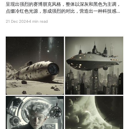
呈现出强烈的赛博朋克风格，整体以深灰和黑色为主调，
点缀冷红色光源，形成强烈的对比，营造出一种科技感与
末世感交织的未来氛围。画面中的建筑设计充满复杂的机
21 Dec 2024
4 min read
械结构与工业化细节，层次感丰富，体现了未来城市的压
迫感与废墟感。人物与动物则以机械化和生物特征的结合
为核心，展现出赛博改造的主题，传递科技与生物融合的
视觉张力。配色简洁且冷峻，通过局部红光点缀增强画面
的深邃感与层次，强化科幻与危险氛围的叙事性。这些画
作深受经典赛博朋克与反乌托邦美学的影响，在工业设计
语言中融入抽象艺术美感，同时具象化未来科技与人性的
对立与冲突。作品通过复杂的机械细节、拟人化的动物形
象以及光影处理，展现出对未来科技的反思，表达了高压
环境下的孤独与对未知未来的恐惧，充满艺术深度与视觉
吸引力。 应用场景 1. 影视制作 科幻电影、赛博朋克题材
电视剧的概念设计和背景搭建，如反乌托邦社会、未来城
市的场景设定。 2. 游戏美术 科幻题材游戏的场景与角色
设计，如赛博朋克风冒险、末世生存类游戏的美术风格打
造。 3. 插画与视觉艺术 用于赛博朋克主题插画、