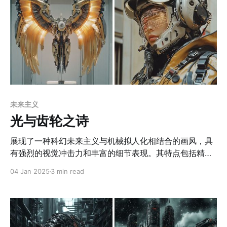
未来主义
光与齿轮之诗
展现了一种科幻未来主义与机械拟人化相结合的画风，具
有强烈的视觉冲击力和丰富的细节表现。其特点包括精密
复杂的机械结构、科幻质感的材质纹理，以及与环境相呼
04 Jan 2025
3 min read
应的整体色调，通常以暖黄色和工业灰为主色，辅以金属
光泽的反光效果。人物设计融合了生物与机械元素，如人
类特征与外骨骼装甲的结合，或完全拟人化的机器人造
型，强调科技与生物之间的融合关系。此外，背景与主体
构图平衡，通过废土城市、飞行器和自然元素的透视拉开