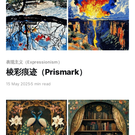
Members only
表现主义（Expressionism）
棱彩痕迹（Prismark）
15 May 2025
5 min read