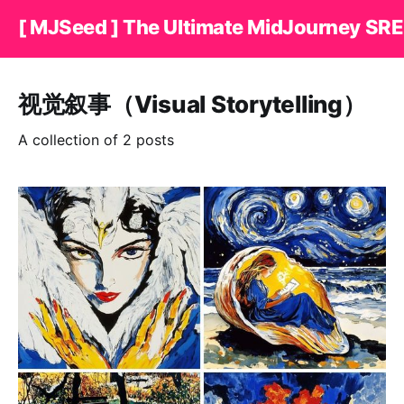
[ MJSeed ] The Ultimate MidJourney SRE
视觉叙事（Visual Storytelling）
A collection of 2 posts