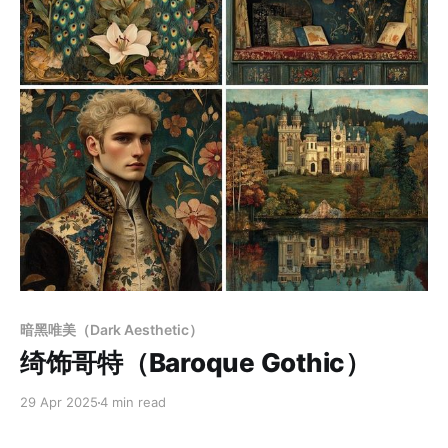
Paid-members only
暗黑唯美（Dark Aesthetic）
绮饰哥特（Baroque Gothic）
29 Apr 2025
4 min read