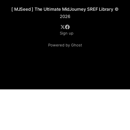
海报：尤其是惊悚、悬疑或动作片，能有效吸引观众注意
[ MJSeed ] The Ultimate MidJourney SREF Library
©
力。 2. 插画与书籍封面：适合强调故事张力的作品，如科
2026
幻小说、后启示录题材书籍。 3. 音乐专辑封面：尤其是摇
滚、金属或实验音乐，以表达强烈情感或叛逆态度。 4. 品
Sign up
牌设计与广告：突出独特性和强视觉冲击力的领域，例如
极限运动或个性化品牌。 5. 艺术展览宣传：可作为视觉艺
Powered by Ghost
术的宣传元素，吸引观众对作品本身的情感共鸣。
prompt: 1. An abandoned, futuristic city overrun by
creeping roots and vines,