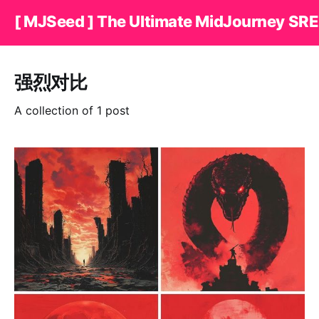
[ MJSeed ] The Ultimate MidJourney SRE
强烈对比
A collection of 1 post