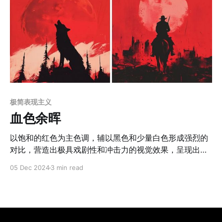
极简表现主义
血色余晖
以饱和的红色为主色调，辅以黑色和少量白色形成强烈的
对比，营造出极具戏剧性和冲击力的视觉效果，呈现出极
简表现主义的风格特征。画面注重色块的纯净与对比，缺
05 Dec 2024
3 min read
少复杂的光影渐变，以大胆而锐利的线条勾勒出主体轮
廓，构图简洁而富有方向感，往往突出孤独、威胁或反思
的情绪主题。画中元素通过象征性和情感化的表达，强化
了画面的叙事性张力，同时采用手绘质感与数字绘画相结
合的技法，使整体呈现既粗犷又现代。 应用场景 1. 电影