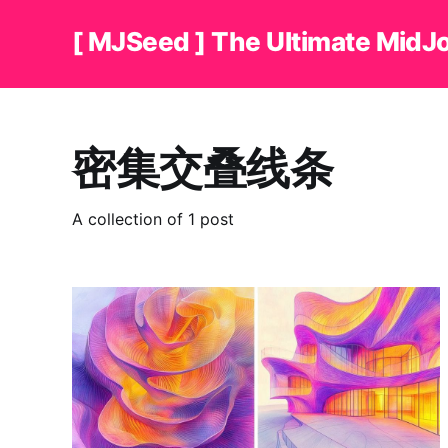
[ MJSeed ] The Ultimate MidJ
密集交叠线条
A collection of 1 post