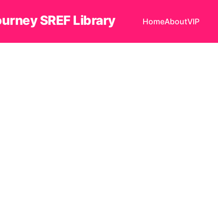
ourney SREF Library
Home
About
VIP