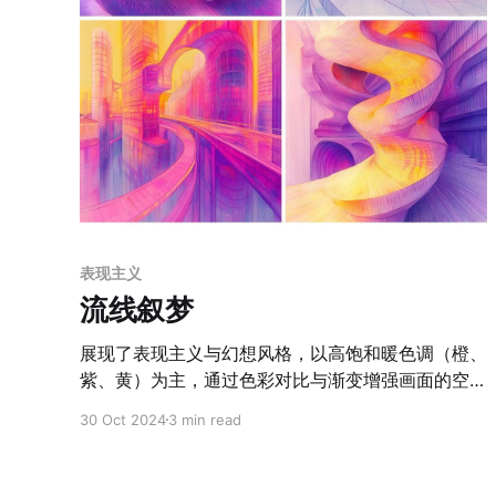
表现主义
流线叙梦
展现了表现主义与幻想风格，以高饱和暖色调（橙、
紫、黄）为主，通过色彩对比与渐变增强画面的空间
层次和情绪张力。夸张的透视手法，如俯视、仰视和
30 Oct 2024
3 min read
极近特写，赋予画面强烈的戏剧性。线条运用精细且
富表现力，密集的交叠线条既塑造了细腻的纹理，又
赋予画面动感与韵律感，特别是在建筑中凸显了结构