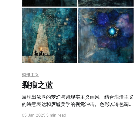
浪漫主义
裂痕之蓝
展现出浓厚的梦幻与超现实主义画风，结合浪漫主义
的诗意表达和废墟美学的视觉冲击。色彩以冷色调为
主，运用了丰富的蓝色与灰色层次，通过对比强烈的
05 Jan 2025
3 min read
暖色点缀（如灯光和局部红色），构建了冷暖交织的
情感氛围。技法上，以刮擦、叠加和自然流动的笔触
塑造画面质感，营造出斑驳陈旧的表面效果，仿佛诉