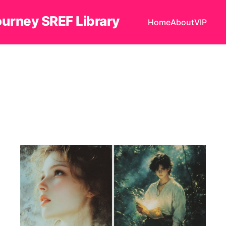
ourney SREF Library
Home
About
VIP