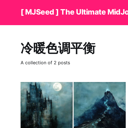
[ MJSeed ] The Ultimate MidJ
冷暖色调平衡
A collection of 2 posts