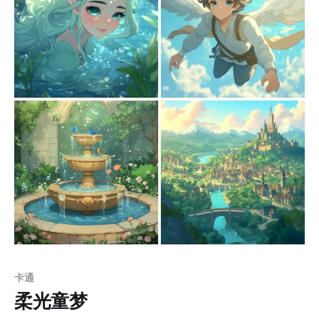
空间，突出了画面深度，同时让背景服务于主体而不喧宾
夺主。动静结合的手法贯穿作品，悬浮飞行器与机械装甲
表现出强烈的动态感，而废土景观和建筑结构提供稳定的
视觉基底，形成动静对比的平衡。 应用场景： 1. 科幻影
视作品：适合作为未来城市、废土文明或机械角色的设
定，营造逼真的视觉氛围与世界观。 2. 游戏角色设计：用
于描绘高科技机械角色或拟人化生物角色，增强玩家的视
觉冲击力与代入感。 3. 插画与封面设计：适合科幻小说封
面或主题插画，展现细腻的画面语言和故事性。 4. 概念艺
术开发：用于影视或游戏前期概念设计，构建未来科技与
末世环境的整体视觉框架。 5. 展览与艺术项目：适合展现
科幻与
卡通
柔光童梦