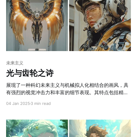
未来主义
光与齿轮之诗
展现了一种科幻未来主义与机械拟人化相结合的画风，具
有强烈的视觉冲击力和丰富的细节表现。其特点包括精密
复杂的机械结构、科幻质感的材质纹理，以及与环境相呼
04 Jan 2025
3 min read
应的整体色调，通常以暖黄色和工业灰为主色，辅以金属
光泽的反光效果。人物设计融合了生物与机械元素，如人
类特征与外骨骼装甲的结合，或完全拟人化的机器人造
型，强调科技与生物之间的融合关系。此外，背景与主体
构图平衡，通过废土城市、飞行器和自然元素的透视拉开