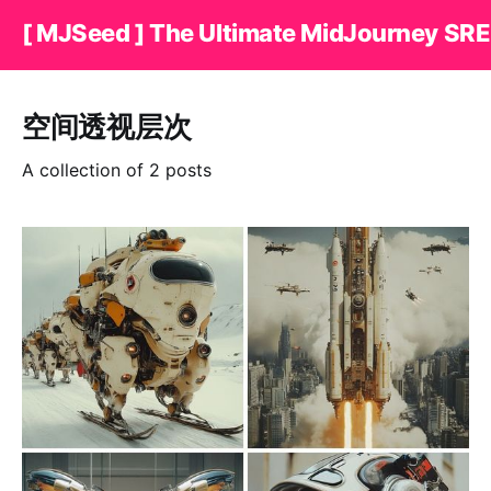
[ MJSeed ] The Ultimate MidJourney SRE
空间透视层次
A collection of 2 posts