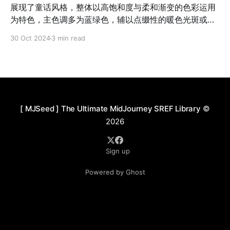
展现了童话风格，整体以高饱和度与柔和渐变的色彩运用
为特色，主色调多为蓝绿色，辅以点缀性的暖色光斑或金
色元素，强化了画面的梦幻氛围。光影处理自然且富有层
30 Oct 2024
3 min read
次感，多以柔和散射光为主，营造温暖、清新的环境效
果。在人物刻画上，画作表现出强烈的拟人化与童话气
质，人物五官柔和，眼睛占比大，传递出天真梦幻的情
感，服饰设计带有古典风格，细节处理精致且与整体氛围
协调。环境塑造则将自然景观与建筑元素完美结合，细节
如塔楼、窗框等强调对称和层次，景观中动态元素（如流
[ MJSeed ] The Ultimate MidJourney SREF Library
©
水、光点、）增强了画面的灵动感。画面布局追求对称与
2026
均衡，主次分明，人物与背景比例协调，同时通过背景的
淡化色调与细节展现透视效果，增强画面空间层次，整体
Sign up
呈现沉浸式的视觉体验。 应用场景 1. 童话插画：适用于
儿童绘本或童话故事的配图，增强故事感染力。 2. 游戏原
Powered by Ghost
画：特别适合奇幻类RPG游戏的场景和角色设计，强化世
界观构建。 3. 动画场景：可作为动画片的背景或静态画
面，用于提升故事的童话感与视觉层次。 4. 礼品设计：适
用于日历、贺卡等带有童话主题的产品，满足观赏与实用
双重需求。 5. 展览与装饰：可用于童话主题展览或主题公