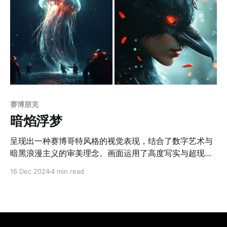
赛博朋克
暗焰浮梦
呈现出一种赛博哥特风格的视觉表现，结合了数字艺术与
暗黑浪漫主义的审美理念。画面运用了高度写实与超现实
手法，以冷暖色调的强烈对比为基调，背景采用深邃的蓝
16 Dec 2024
4 min read
黑色系，营造出神秘、冷冽的氛围。高饱和度的橙红色光
晕和火花元素穿插其中，提供了视觉上的冲击力，赋予画
面能量与动感。角色设计极具创意，呈现出拟人化与象征
化的混搭风格。角色姿态动感流畅，充满叙事感，人物的
表情与细节处理细腻。生物与人物的纹理刻画精致，细节