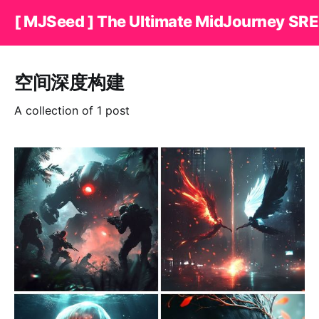
[ MJSeed ] The Ultimate MidJourney SRE
空间深度构建
A collection of 1 post