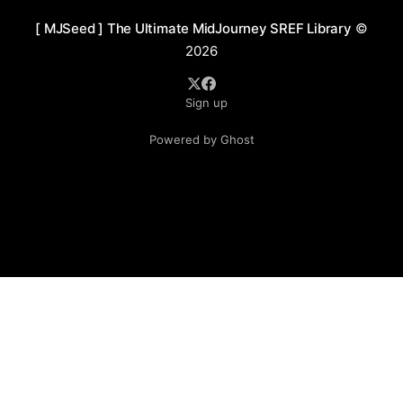
层次感极强，赋予了作品极高的质感。环境塑造方面，赛
[ MJSeed ] The Ultimate MidJourney SREF Library
©
博朋克与幻想风格的结合。整体而言，这组风格码将暗黑
2026
美学、神话象征与赛博朋克元素完美融合，赋予作品一种
具有未来感的浪漫主义氛围，既表现出宏大的叙事感，又
Sign up
不失细腻的艺术表现力，极具视觉冲击力和艺术张力。 应
用场景 1. 游戏概念设计：适用于黑暗幻想风格的角色、怪
Powered by Ghost
物和场景设定，为游戏提供强烈的视觉冲击力和氛围感 2.
影视特效与概念艺术：用于暗黑科幻、奇幻电影或剧集中
的角色与世界观设计，突出角色的神秘与力量 3. 小说插图
与封面：特别适合黑暗奇幻、赛博朋克及末世风格的文学
作品，打造吸引读者的视觉焦点 4. 服装与时尚设计：灵感