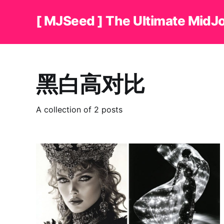
[ MJSeed ] The Ultimate MidJ
黑白高对比
A collection of 2 posts