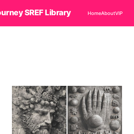
ourney SREF Library
Home
About
VIP