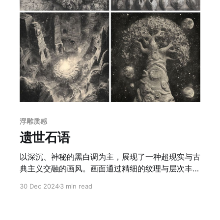
浮雕质感
遗世石语
以深沉、神秘的黑白调为主，展现了一种超现实与古
典主义交融的画风。画面通过精细的纹理与层次丰富
的光影营造出立体感与空间深度。细节处理极为复
30 Dec 2024
3 min read
杂，尤其是在建筑、雕刻和纹饰的表现上，体现了极
强的“细节控”风格。画风整体采用了类似石刻浮雕的
质感处理，强调材质的粗粝与时间的痕迹，营造出历