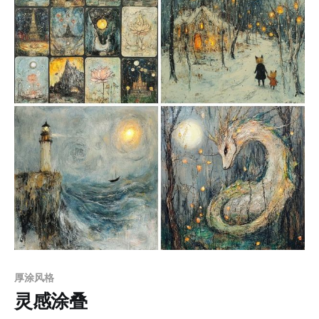
持独立性，又增添了画面整体的动态节奏。建筑背景中的
繁复纹饰与人物细腻的面部特征相辅相成，增强了画面的
沉浸感。 应用场景 1. 儿童绘本创作：适合作为奇幻与历
史童话故事的插画，通过精致的线描和柔和的复古色调吸
引儿童读者，营造温暖与梦幻的氛围。 2. 游戏美术设计：
适合古典奇幻类游戏的场景与角色设定，通过繁复的建筑
细节和叙事性构图，增强游戏世界的沉浸感和视觉吸引
力。 3. 文学封面与插图：用于历史或浪漫主义题材书籍的
封面与插图设计，通过细腻的纹饰和柔和的色调强化叙事
的情感深度。 4. 动画与影视概念设计：适合古典奇幻或复
古题材影视作品的场景设定与角色设计，营造出丰富而细
腻的视觉叙事
厚涂风格
灵感涂叠