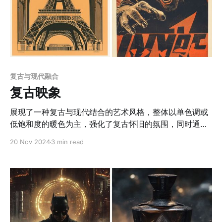
复古与现代融合
复古映象
展现了一种复古与现代结合的艺术风格，整体以单色调或
低饱和度的暖色为主，强化了复古怀旧的氛围，同时通过
线条的精细度与构图方式体现出现代美学的严谨性。以埃
20 Nov 2024
3 min read
菲尔铁塔为例，画面通过框架和结构的表现手法突出了建
筑的几何美感和细节刻画。所有作品都展现了对结构和比
例的精准把控，无论是建筑的透视关系、山水的层次递
进，还是人物动态构图，都体现出强烈的结构感。单色与
阴影的微妙处理也是该画风的一大亮点，通过深浅对比显
著的单色调（如金色、深棕色和橙色），结合阴影与光线
的巧妙运用，增强了画面的立体感和细节表现，尤其是在