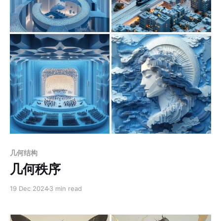
了画面中的奇幻氛围。 应用场景： 1. 奇幻小说插图：适
合作为奇幻题材书籍的封面或内页插图，强化故事的历史
感与神秘氛围。 2. 影视概念设计：用于奇幻、科幻类电影
或剧集的场景设定和视觉世界观构建，呈现宏大且细腻的
背景。 3. 游戏场景设计：适合奇幻或冒险类游戏的地图背
景、遗迹探险场景或主城设定，营造沉浸式的世界感。 4.
主题展览装饰：应用于展览或博物馆主题设计，表现古老
文明或超现实空间的视觉概念。 5. 文化艺术出版物：用于
Paid-members only
几何结构
几何秩序
19 Dec 2024
3 min read