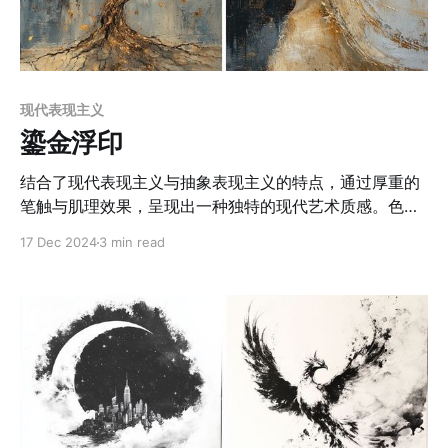
现代表现主义
鎏金浮印
结合了现代表现主义与抽象表现主义的特点，通过厚重的
笔触与肌理效果，呈现出一种独特的现代艺术质感。色彩
上以深邃的黑、灰、蓝冷色调为基底，搭配金属质感的金
17 Dec 2024
3 min read
色纹理，形成冷暖色调的强烈对比，营造出梦幻而高级的
视觉氛围。大量运用厚涂技法，产生强烈的肌理效果。金
色颜料以不规则的形态堆积在画面上，凸显出材质的粗粝
感和立体性，增强了作品的动态感与空间层次。金色颜料
的不规则堆叠与洒落，增强了画面的立体感与光影表现，
赋予作品一种内发光的动态效果，尤其是月亮、阶梯、树
木与建筑的元素，既带有具象的叙事性，又融入了抽象的
表现形式，构建出具有深度与空间感的奇幻场景。人物作
品中，细腻的肖像与抽象化的金色元素形成鲜明对比，仿