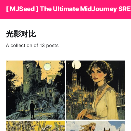
[ MJSeed ] The Ultimate MidJourney SRE
光影对比
A collection of 13 posts