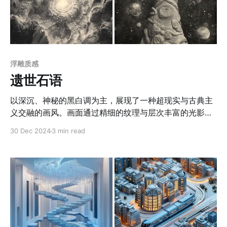
力。 5.文创产品设
浮雕质感
遗世石语
以深沉、神秘的黑白调为主，展现了一种超现实与古典主
义交融的画风。画面通过精细的纹理与层次丰富的光影营
造出立体感与空间深度。细节处理极为复杂，尤其是在建
30 Dec 2024
3 min read
筑、雕刻和纹饰的表现上，体现了极强的“细节控”风格。
画风整体采用了类似石刻浮雕的质感处理，强调材质的粗
粝与时间的痕迹，营造出历史悠久的氛围。元素搭配上，
融合了奇幻建筑、天体、雕塑和机械元素，通过对比强烈
的光影与精细的线条刻画，表现出超现实的视觉冲击力。
构图上，多采用层层叠叠的布局方式，建筑或雕刻从近景
延伸至远景，强化了画面的纵深感和叙事性。光影处理以
高对比为主，突出主体，同时利用阴影创造神秘感，强化