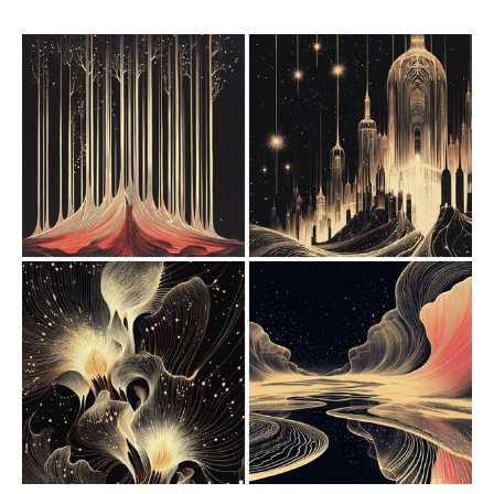
控制。构图上，作品采用动态平衡与层次递进的方式，将
自然元素、建筑符号与人物形象有机融合，强化了整体的
叙事性与艺术感染力。人物肖像的表现尤为独特，采用意
象化的处理，将山川、云雾、星河等自然元素自然过渡为
五官与轮廓，弱化了具象与抽象的边界，使作品富有流动
性与意境美。墨迹的扩散与晕染效果赋予画面流畅的笔触
语言，而局部细腻的刻画则强化了视觉焦点，形成疏密有
致的空间对比。整体风格既具备装饰性的视觉美感，又融
合了象征主义的深刻意涵，将自然与人文情感统一在超现
实的艺术表现之中，呈现出一种优雅、梦幻且具有叙事性
的艺术语言。 应用场景： 1. 插画设计与文学封面插图，
适合诗意、神秘题材作品 2. 艺术装饰画，适合现代居家或
商业空间陈列 3. 高级时尚品牌广告，适用于梦幻、唯美风
格的主题设计 4. 数字媒体与视觉艺术装置，运用于多媒体
互动项目 5. 文学与电影海报，适合悬疑、奇幻或超现实题
材