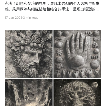
充满了幻想和梦境的氛围，展现出强烈的个人风格与叙事
感。采用厚涂与细腻描绘相结合的手法，呈现出强烈的质
感和层次感。厚涂的笔触赋予画面丰富的肌理效果，色彩
17 Jan 2025
3 min read
的叠加和刮擦形成了立体感与视觉张力，同时显现出画家
对材料的娴熟掌控。整体画面在色彩运用上极富戏剧性，
通过冷暖对比和光影变化塑造出深邃而梦幻的氛围，既强
调了空间的层次，又增强了情感表达。在细节处理上展现
了极高的精准度，无论是自然元素的生动刻画还是光线穿
透的表现，都呈现出极强的表现力。技法上注重随性与精
细的平衡，通过流动的笔触和偶然性的纹理，营造出一种
有机而生动的视觉效果。 应用场景 1.儿童绘本创作：适合
作为奇幻童话故事的插画，通过柔和光影和丰富细节，吸
引儿童读者，营造奇幻与温暖的故事氛围。 2.游戏美术设
计：适合奇幻冒险类游戏的场景与角色设定，通过细腻的
细节和奇异的自然元素，增强玩家的沉浸感和视觉吸引
力。 3.文学封面与插图：用于奇幻或超现实题材书籍的封
面与插图设计，通过梦幻与神秘元素强化叙事的感染力。
4.动画与影视概念设计：适合奇幻、科幻或神秘题材影视
作品的场景设定与角色设计，提升视觉叙事的深度与震撼