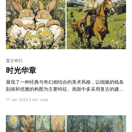
复古奇幻
时光华章
展现了一种经典与奇幻相结合的美术风格，以细腻的线条
刻画和优雅的构图为主要特征。画面中多采用复古的建筑
与装饰元素，搭配精致的人物表现，人物的神态充满故事
17 Jan 2025
3 min read
性，强调情感与历史感的结合。色彩上，整体倾向于柔和
的复古色调，如暖黄色、浅灰色和柔和的蓝绿色，突出了
画面的叙事性与怀旧氛围。画面注重线描细节和光影对比
的运用，例如通过明暗交替的处理增强了人物和背景的空
间感。画面中还常使用分隔式布局，讲述多重叙事，既保