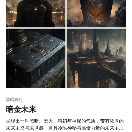
山水画部分，浓淡对比传递出传统水墨画的韵味，同时赋
予现代线条的独特视觉效果。此外，作品还充满叙事性与
张力，像狼人的形象通过动态构图和情感表现，营造出极
具吸引力的叙事氛围，适用于各种叙事性或文学插图场
景。 应用场景 * 建筑教育与参考 这类画风非常适合用于
建筑设计或艺术教育领域，如讲解建筑结构、透视关系或
历史遗产保护等内容。 * 品牌宣传与文创设计 适用于高端
品牌宣传、文化创意产品（如书签、限量版画作等）或高
级定制海报，用于表现精致感与艺术气息。 * 文学与
黑暗科幻
暗金未来
呈现出一种黑暗、宏大、科幻与神秘的气质，带有浓厚的
未来主义与末世感，兼具冷酷神秘与高贵力量的未来主义