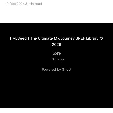
19 Dec 2024
3 min read
[ MJSeed ] The Ultimate MidJourney SREF Library
©
2026
Sign up
Powered by Ghost