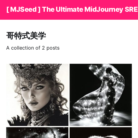
[ MJSeed ] The Ultimate MidJourney SRE
哥特式美学
A collection of 2 posts