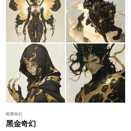
纹理，营造出冷艳高贵的视觉氛围。背景和配件设计紧密
结合人物主题，进一步加强了叙事深度与奇幻意象。构图
布局注重平衡且富有叙事性，人物与环境的结合紧密而不
失层次，细微的笔触与整体的动态张力巧妙融合，营造出
一种既古典又现代的视觉效果。 应用场景： 1. 文学封面
与插画：适合奇幻、哥特风格小说的封面设计或内页插
图，传递神秘和深邃的氛围感 2. 影视概念设计：用于奇幻
或历史题材电影的角色概念与场景设定，增强叙事与视觉
冲击力 3. 游戏角色与场景美术：用于高端游戏中的角色设
计、Boss概念图或背景设定，打造沉浸式奇幻世界 4. 高
端品牌广告：适合珠宝、时尚品牌的广告视觉，突出奢华
与戏剧感
Members only
暗黑奇幻
黑金奇幻