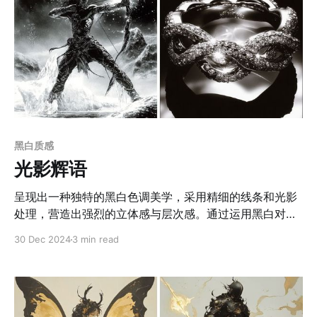
黑白质感
光影辉语
呈现出一种独特的黑白色调美学，采用精细的线条和光影
处理，营造出强烈的立体感与层次感。通过运用黑白对比
的极致表现手法，作者巧妙地以高光和阴影来刻画人物面
30 Dec 2024
3 min read
部的轮廓与质感，使细节更加鲜明且生动。同时，背景与
主体之间的虚实对比，强化了画面的空间感与视觉焦点，
突出了人物的独特魅力。画面风格极富装饰性和叙事感，
具有强烈的戏剧张力与情绪渲染。人物形象融合了哥特、
奇幻与古典元素，突出了精致的妆容、复杂的头饰和服饰