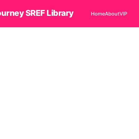
ourney SREF Library
Home
About
VIP