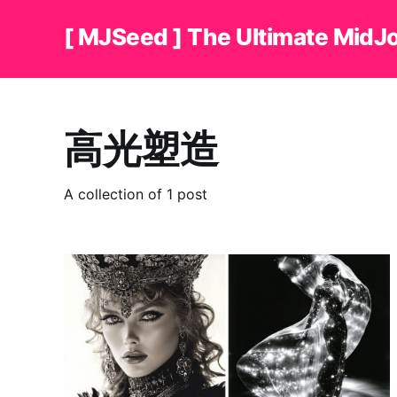
[ MJSeed ] The Ultimate MidJ
高光塑造
A collection of 1 post