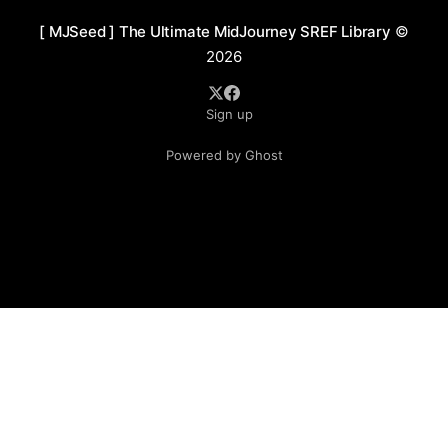
用偏冷色调，增加神秘和未来感，同时通过细节中暗藏的
[ MJSeed ] The Ultimate MidJourney SREF Library
©
装饰元素，如羽毛、机械零件等，进一步深化画面的叙事
2026
性与情感张力。 应用场景： 1. 文学封面设计：适用于悬
疑、哥特风格或赛博朋克题材小说的封面与插图，传递强
Sign up
烈的叙事氛围与视觉冲击力。 2. 影视概念艺术：为黑暗幻
想或未来赛博朋克主题的影视作品设计角色概念图或场景
Powered by Ghost
设定，增强影片的沉浸感和视觉张力。 3. 游戏美术设计：
适合哥特风或赛博朋克风格的游戏角色设定、场景设计以
及宣传画制作，突出独特的世界观和角色个性。 4. 角色卡
牌插画：用于集换式卡牌游戏或桌面角色扮演游戏的角色
插图，结合细腻细节和强烈风格表现增强吸引力。 5. 时尚
与