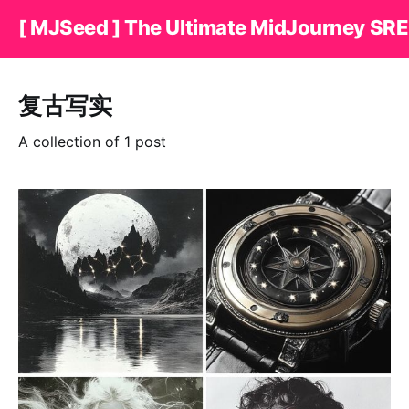
[ MJSeed ] The Ultimate MidJourney SRE
复古写实
A collection of 1 post