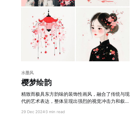
水墨风
樱梦绘韵
精致而极具东方韵味的装饰性画风，融合了传统与现
代的艺术表达，整体呈现出强烈的视觉冲击力和叙事
性，结合柔和而饱和的红色系为主色调，营造出浪漫
29 Dec 2024
3 min read
且略带梦幻的视觉感受。技法上采用了平涂与点染相
结合的方式，使得画面在简单中透出细腻感。构图多
为对称式或主从结构，巧妙利用了留白来突出主体，