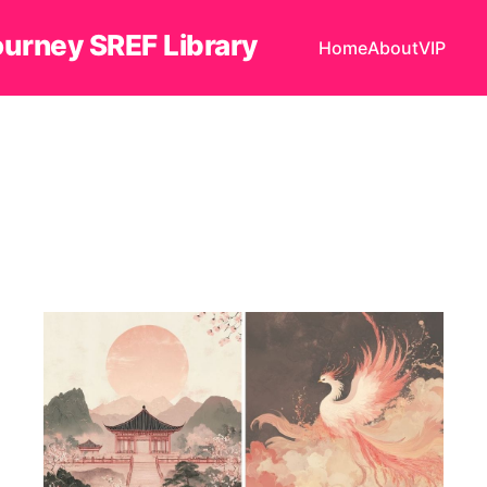
ourney SREF Library
Home
About
VIP