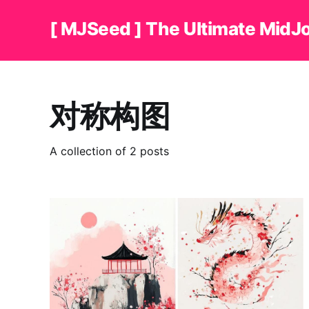
[ MJSeed ] The Ultimate MidJ
对称构图
A collection of 2 posts