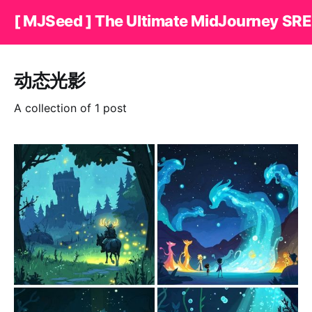
[ MJSeed ] The Ultimate MidJourney SRE
动态光影
A collection of 1 post