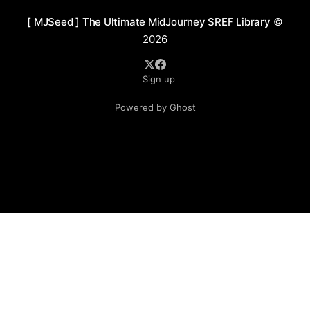
画风采用扁平化与柔和的线条处理，保留了手绘插画的质
[ MJSeed ] The Ultimate MidJourney SREF Library
©
感，同时通过光影的微妙运用与发光元素的点缀，增加了
2026
画面的立体感与动态表现力，呈现出一个充满童话色彩与
奇幻幻想的梦境世界。 应用场景 1. 插画艺术：适用于儿
Sign up
童绘本、奇幻小说插图、梦幻主题的杂志封面与内页设
计，营造富有想象力与叙事感的视觉体验。 2. 动画与影视
Powered by Ghost
设计：可用于奇幻冒险类动画电影、儿童动画系列片的场
景设定与角色插画，打造温暖治愈的梦幻世界。 3. 游戏概
念设计：适合探索与冒险主题的2D游戏场景与角色设计，
创造充满互动性与奇幻氛围的游戏体验。 4. 品牌视觉与包
装设计：适用于文创产品、手账、礼品包装等领域，打造
精致且富有童