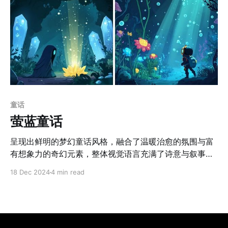
童话
萤蓝童话
呈现出鲜明的梦幻童话风格，融合了温暖治愈的氛围与富
有想象力的奇幻元素，整体视觉语言充满了诗意与叙事
感。色彩上采用冷暖色调对比，以深蓝、青绿为主调，配
18 Dec 2024
4 min read
合柔和的月光与发光元素，营造出夜晚神秘而宁静的梦境
氛围。画面构图具有强烈的空间层次感，通过前景、中景
与远景的分布，突出场景的深邃与生动，设计风格简洁而
富有装饰性，运用了流畅的曲线与平面化处理，充满童趣
与绘本质感。场景细节丰富，角色设计简洁而生动，整体