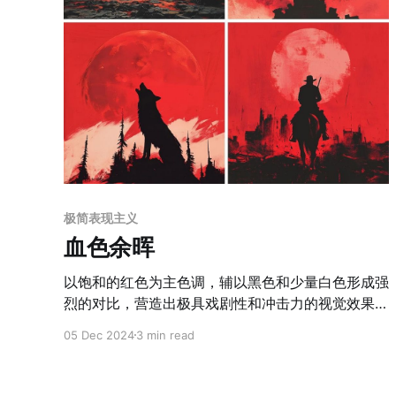
极简表现主义
血色余晖
以饱和的红色为主色调，辅以黑色和少量白色形成强
烈的对比，营造出极具戏剧性和冲击力的视觉效果，
呈现出极简表现主义的风格特征。画面注重色块的纯
05 Dec 2024
3 min read
净与对比，缺少复杂的光影渐变，以大胆而锐利的线
条勾勒出主体轮廓，构图简洁而富有方向感，往往突
出孤独、威胁或反思的情绪主题。画中元素通过象征