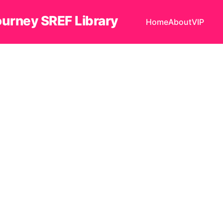
ourney SREF Library
Home
About
VIP