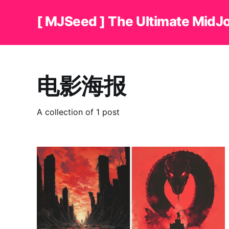
[ MJSeed ] The Ultimate MidJ
电影海报
A collection of 1 post