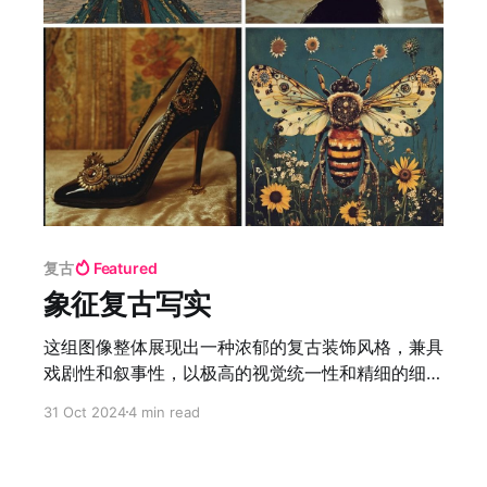
复古
Featured
象征复古写实
这组图像整体展现出一种浓郁的复古装饰风格，兼具
戏剧性和叙事性，以极高的视觉统一性和精细的细节
呈现出奢华与神秘的结合。从画风上看，色彩运用集
31 Oct 2024
4 min read
中于深绿、暗金、酒红等低饱和度的复古色调，搭配
柔和的光线，营造出一种历史感和时间的沉淀感，同
时通过局部的高光细节（如金属、丝绸、漆皮等材质