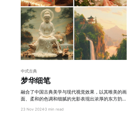
中式古典
梦华细笔
融合了中国古典美学与现代视觉效果，以其唯美的画
面、柔和的色调和细腻的光影表现出浓厚的东方韵
味。整体风格注重情感表达，通过低饱和的暖色调
23 Nov 2024
3 min read
（如粉色、金色、橙色）和梦幻般的光线渲染，营造
出温暖、静谧又富有诗意的氛围。画面构图讲究平衡
与流动感，无论是人物的站姿、飞舞的花瓣，还是云