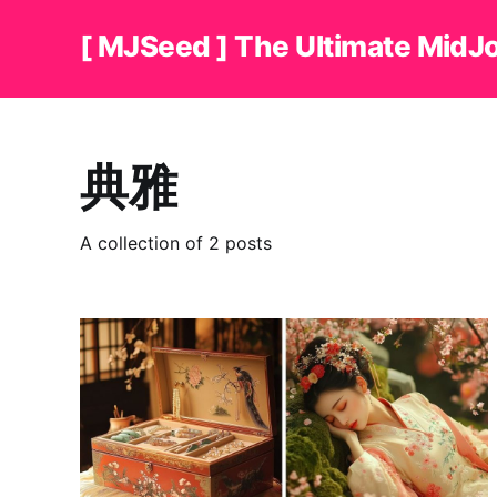
[ MJSeed ] The Ultimate MidJ
典雅
A collection of 2 posts