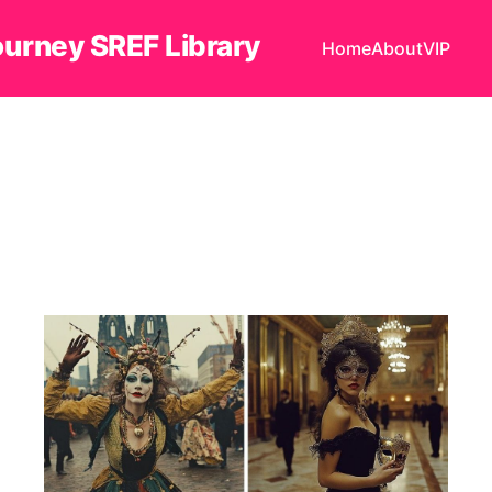
ourney SREF Library
Home
About
VIP