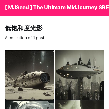
[ MJSeed ] The Ultimate MidJourney SRE
低饱和度光影
A collection of 1 post