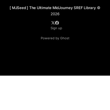
设计充满戏剧表现力，如少年的未来制服与漂浮机械装
[ MJSeed ] The Ultimate MidJourney SREF Library
©
置，细腻的光影处理下，角色面部表情显得富有情绪张
2026
力，展现出科技与个体命运的紧密联系。作品的细节刻画
极为精致，从飞船外壳的机械纹理到废墟残骸的粗糙表
Sign up
面，通过光滑与粗糙材质的对比，强化了科技感与史诗感
的双重视觉体验，营造出一个充满未知与探索精神的未来
Powered by Ghost
世界。 应用场景 1. 科幻插画：适用于科幻小说封面、未
来主义杂志插图与故事叙事插画。 2. 电影概念设计：可作
为未来城市、飞船与场景原画设计，适合赛博朋克与太空
歌剧类题材。 3. 游戏美术：适合制作高科技都市、未来战
斗场景与飞船基地等游戏背景设计。 4. 品牌视觉：应用于
高端科技品牌、电