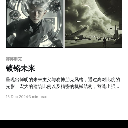
赛博朋克
镀铬未来
呈现出鲜明的未来主义与赛博朋克风格，通过高对比度的
光影、宏大的建筑比例以及精密的机械结构，营造出强烈
富有叙事性的的科幻氛围整体色调采用低饱和的灰色系，
18 Dec 2024
3 min read
辅以飞船、机械与城市建筑中局部的冷光源，凸显工业科
技的高度发达与文明探索的主题。作品中的场景设计宏伟
且富有空间感，如流线型的悬浮飞船、垂直构图的未来都
市，以及荒凉沙漠中坠毁的星际遗迹，均运用了深度透视
与细腻的材质描绘，增强了场景的纵深感与现实感。人物