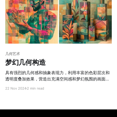
几何艺术
梦幻几何构造
具有强烈的几何感和抽象表现力，利用丰富的色彩层次和
透明度叠加效果，营造出充满空间感和梦幻氛围的画面。
作品以几何形状为主要元素，通常采用暖色和冷色相结合
22 Nov 2024
2 min read
的调色，如橙色、红色、蓝绿色等，使画面既温暖又冷
静。几何形状的叠加营造出深邃的空间感，而建筑物或人
物通过几何形式展现，既具识别度又充满抽象之美。细腻
的纹理叠加增加了层次感和手工艺质感，即便使用多种颜
色，整体调色仍然保持沉稳和谐，形成一种既现代又带有