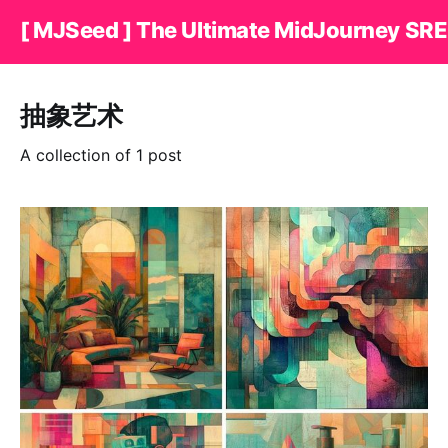
[ MJSeed ] The Ultimate MidJourney SRE
抽象艺术
A collection of 1 post