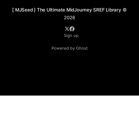
复古情调的效果。 应用场景： 1. * 海报设计：独特的色彩
[ MJSeed ] The Ultimate MidJourney SREF Library
©
搭配和构图可以吸引眼球，适合用于艺术展、音乐节等创
2026
意性活动的宣传。 2. * 书籍封面：这种艺术风格的封面能
给读者带来视觉冲击力，适用于文学、科幻、哲学类书
Sign up
籍。 3. * 插画与壁画：适合作为室内装饰插画或壁画，提
升空间的艺术氛围。 4. * 品牌视觉：适合具有创新性或艺
Powered by Ghost
术性的品牌，如高端时尚、科技、艺术教育等领域的视觉
呈现。 prompt： 1. A thoughtful blend of