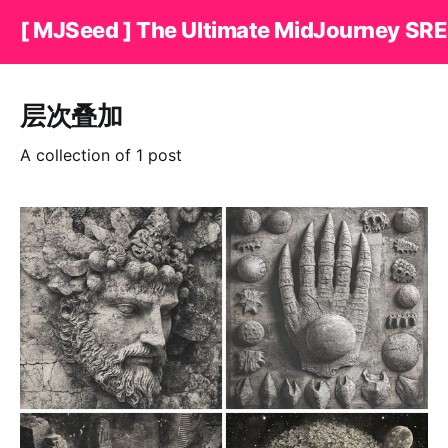
[ MJSeed ] The Ultimate MidJourney SRE
层次叠加
A collection of 1 post