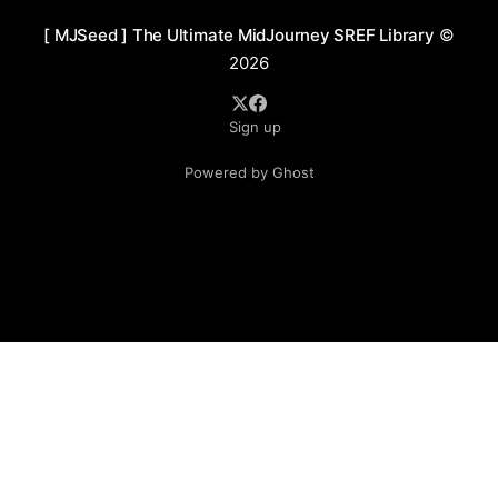
构图上，多采用层层叠叠的布局方式，建筑或雕刻从近景
[ MJSeed ] The Ultimate MidJourney SREF Library
©
延伸至远景，强化了画面的纵深感和叙事性。光影处理以
2026
高对比为主，突出主体，同时利用阴影创造神秘感，强化
了画面中的奇幻氛围。 应用场景： 1. 奇幻小说插图：适
Sign up
合作为奇幻题材书籍的封面或内页插图，强化故事的历史
感与神秘氛围。 2. 影视概念设计：用于奇幻、科幻类电影
Powered by Ghost
或剧集的场景设定和视觉世界观构建，呈现宏大且细腻的
背景。 3. 游戏场景设计：适合奇幻或冒险类游戏的地图背
景、遗迹探险场景或主城设定，营造沉浸式的世界感。 4.
主题展览装饰：应用于展览或博物馆主题设计，表现古老
文明或超现实空间的视觉概念。 5. 文化艺术出版物：用于