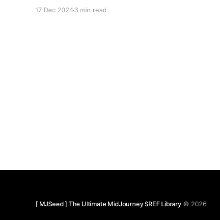
感。色彩上以深邃的黑、灰、蓝冷色调为基底，搭配
17 Dec 2024
3 min read
金属质感的金色纹理，形成冷暖色调的强烈对比，营
造出梦幻而高级的视觉氛围。大量运用厚涂技法，产
生强烈的肌理效果。金色颜料以不规则的形态堆积在
画面上，凸显出材质的粗粝感和立体性，增强了作品
的动态感与空间层次。金色颜料的不规则堆叠与洒
落，增强了画面的立体感与光影表现，赋予作品一种
内发光的动态效果，尤其是月亮、阶梯、树木与建筑
的元素，既带有具象的叙事性，又融入了抽象的表现
形式，构建出具有深度与空间感的奇幻场景。人物作
品中，细腻的肖像与抽象化的金色元素形成鲜明对
比，仿佛自然生长的金叶将人物与自然艺术融为一
体，富有象征意义与艺术表现力，触动观者的情感与
想象力。这种风格充分利用了现代媒介与技法，将油
画的厚重质感与金属色泽的装饰性完美结合，彰显出
当代艺术的表现张力与实验性。 应用场景 1. 高端艺
术展览与装饰艺术 适合用于艺术画廊、私人藏品或
高端家居空间的装饰，具有强烈的艺术表现力和现代
[ MJSeed ] The Ultimate MidJourney SREF Library
© 2026
审美价值。 2. 时尚与视觉艺术设计