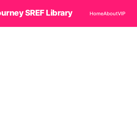
ourney SREF Library
Home
About
VIP