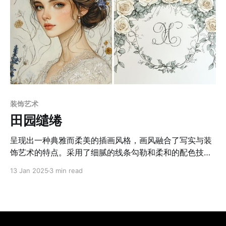
装饰艺术
田园缱绻
呈现出一种典雅而柔美的插画风格，画风融合了写实与装
饰艺术的特点。采用了细腻的线条勾勒和柔和的配色技
法，注重细节的精致描绘与整体的优雅构图。人物与场景
13 Jan 2025
3 min read
的轮廓用轻盈流畅的线条表现，保持了手绘的自然质感，
同时辅以柔和的水彩晕染，营造出温暖而和谐的视觉效
果。背景中点缀的花卉与植物元素细腻生动，强化了画面
的装饰性和叙事感。场景设计注重空间层次和光影效果的
表现，使画面既富有深度又透着浪漫的轻盈感。整体风格