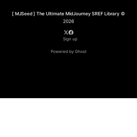
[ MJSeed ] The Ultimate MidJourney SREF Library
©
2026
Sign up
Powered by Ghost