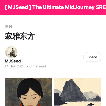
[ MJSeed ] The Ultimate MidJourney SRE
国风
寂雅东方
Share
MJSeed
14 Nov 2024
•
3 min read