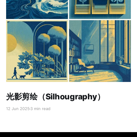
Paid-members only
光影剪绘（Silhougraphy）
12 Jun 2025
3 min read