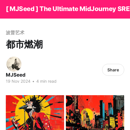
[ MJSeed ] The Ultimate MidJourney SRE
波普艺术
都市燃潮
Share
MJSeed
19 Nov 2024
•
4 min read