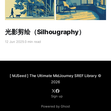
Paid-members only
光影剪绘（Silhougraphy）
12 Jun 2025
3 min read
[ MJSeed ] The Ultimate MidJourney SREF Library
©
2026
Sign up
Powered by Ghost