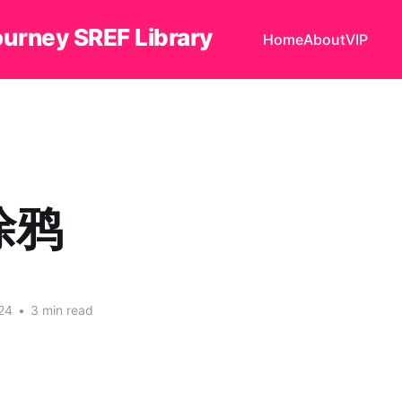
ourney SREF Library
Home
About
VIP
涂鸦
24
•
3 min read