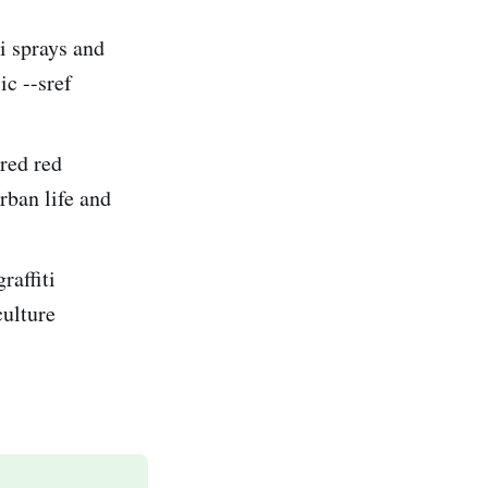
i sprays and
ic --sref
ured red
rban life and
raffiti
culture