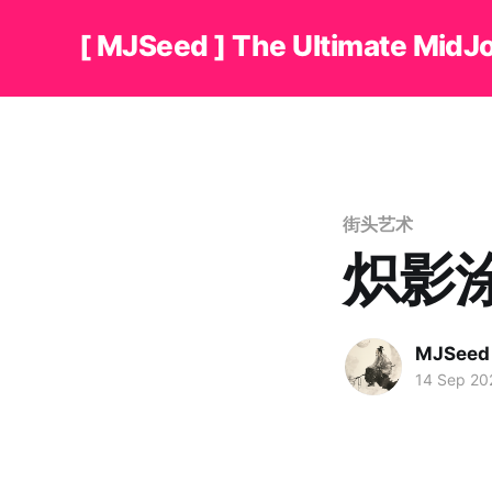
[ MJSeed ] The Ultimate MidJ
街头艺术
炽影
MJSeed
14 Sep 20