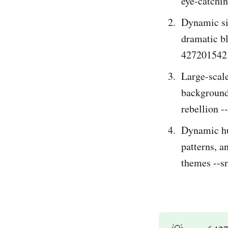
eye-catchi
Dynamic sil
dramatic bl
427201542
Large-scale 
backgrounds
rebellion 
Dynamic hum
patterns, a
themes --s