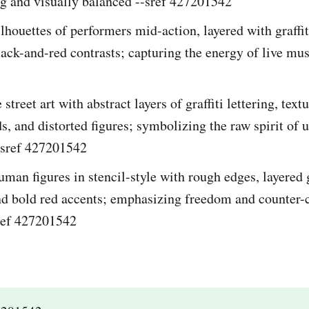
ng and visually balanced --sref 427201542
houettes of performers mid-action, layered with graffit
ack-and-red contrasts; capturing the energy of live mus
street art with abstract layers of graffiti lettering, text
, and distorted figures; symbolizing the raw spirit of u
--sref 427201542
an figures in stencil-style with rough edges, layered g
nd bold red accents; emphasizing freedom and counter-
ref 427201542